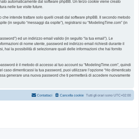
ssegnato automaticamente dal software phpBB. Un terzo cookie viene creato
ra nelle tue visite future.
he intende trattare solo quelli creati dal software phpBB. Il secondo metodo
spite (in seguito “messaggi da ospite”), registrarsi su “ModelingTime.com” (in
assword”) ed un indirizzo email valido (in seguito “la tua email”). Le
informazioni di nome utente, password ed indirizzo email richiesti durante il
 hai la possibilità di selezionare quali delle informazioni che hai fornito
ua password è il metodo di accesso al tuo account su “ModelingTime.com”, quindi
l caso dimenticassi la tua password, puoi utilizzare l’opzione “Ho dimenticato
B possa generare una nuova password che ti permetterà di accedere nuovamente
Contattaci
Cancella cookie
Tutti gli orari sono
UTC+02:00