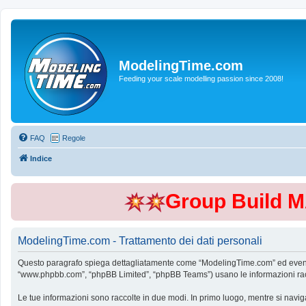
ModelingTime.com
Feeding your scale modelling passion since 2008!
FAQ
Regole
Indice
Group Build 
ModelingTime.com - Trattamento dei dati personali
Questo paragrafo spiega dettagliatamente come “ModelingTime.com” ed eventuali 
“www.phpbb.com”, “phpBB Limited”, “phpBB Teams”) usano le informazioni raccol
Le tue informazioni sono raccolte in due modi. In primo luogo, mentre si navig