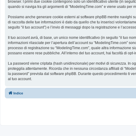
browser. I primi due cookie contengono solo un identificativo utente (in segui
quando si naviga tra gli argomenti di “ModelingTime.com” e viene usato per memo
Possiamo anche generare cookie esterni al software phpBB mentre navighi su 
di raccolta delle tue informazioni è dato da quello che tu inserisci volontaria
seguito “il tuo account”) e l’invio di messaggi dopo la registrazione e l’accesso
Il tuo account avrà, di base, un unico nome identificativo (in seguito “il tuo n
informazioni rilasciate per l’apertura dell’account su “ModelingTime.com” sono p
processo di registrazione su “ModelingTime.com”, quale altra informazione sia ob
possano essere rese pubbliche. All’interno del tuo account, hai facoltà di opt
La password viene criptata (hash unidirezionale) per motivi di sicurezza. In o
proteggila attentamente. Ricorda che in nessuna circostanza affiliati di “Mod
la password” prevista dal software phpBB. Durante questo procedimento ti ve
al tuo account.
Indice