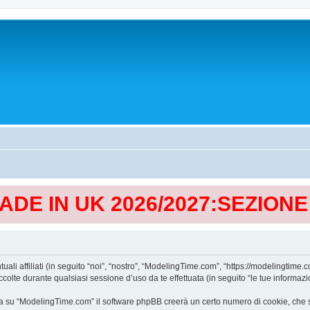
MADE IN UK 2026/2027:SEZION
affiliati (in seguito “noi”, “nostro”, “ModelingTime.com”, “https://modelingtime.co
te durante qualsiasi sessione d’uso da te effettuata (in seguito “le tue informazio
a su “ModelingTime.com” il software phpBB creerà un certo numero di cookie, che son