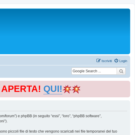
Iscriviti
Login
E APERTA!
QUI!
m/forum”) e phpBB (in seguito “essi”, “loro”, “phpBB software”,
ni”).
o piccoli file di testo che vengono scaricati nei file temporanei del tuo