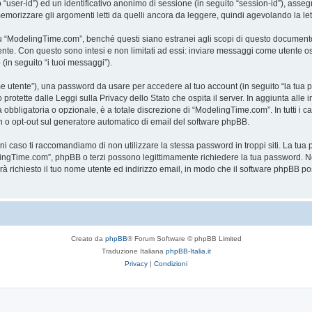
to “user-id”) ed un identificativo anonimo di sessione (in seguito “session-id”), a
rizzare gli argomenti letti da quelli ancora da leggere, quindi agevolando la lettu
“ModelingTime.com”, benché questi siano estranei agli scopi di questo documento c
mente. Con questo sono intesi e non limitati ad essi: inviare messaggi come utente o
 (in seguito “i tuoi messaggi”).
ome utente”), una password da usare per accedere al tuo account (in seguito “la tua p
rotette dalle Leggi sulla Privacy dello Stato che ospita il server. In aggiunta alle 
bligatoria o opzionale, è a totale discrezione di “ModelingTime.com”. In tutti i casi,
-in o opt-out sul generatore automatico di email del software phpBB.
gni caso ti raccomandiamo di non utilizzare la stessa password in troppi siti. La t
elingTime.com”, phpBB o terzi possono legittimamente richiedere la tua password. Ne
rrà richiesto il tuo nome utente ed indirizzo email, in modo che il software phpB
Creato da
phpBB
® Forum Software © phpBB Limited
Traduzione Italiana
phpBB-Italia.it
Privacy
|
Condizioni