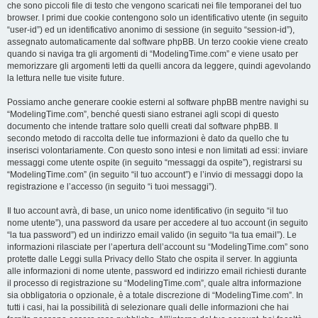
che sono piccoli file di testo che vengono scaricati nei file temporanei del tuo
browser. I primi due cookie contengono solo un identificativo utente (in seguito
“user-id”) ed un identificativo anonimo di sessione (in seguito “session-id”),
assegnato automaticamente dal software phpBB. Un terzo cookie viene creato
quando si naviga tra gli argomenti di “ModelingTime.com” e viene usato per
memorizzare gli argomenti letti da quelli ancora da leggere, quindi agevolando
la lettura nelle tue visite future.
Possiamo anche generare cookie esterni al software phpBB mentre navighi su
“ModelingTime.com”, benché questi siano estranei agli scopi di questo
documento che intende trattare solo quelli creati dal software phpBB. Il
secondo metodo di raccolta delle tue informazioni è dato da quello che tu
inserisci volontariamente. Con questo sono intesi e non limitati ad essi: inviare
messaggi come utente ospite (in seguito “messaggi da ospite”), registrarsi su
“ModelingTime.com” (in seguito “il tuo account”) e l’invio di messaggi dopo la
registrazione e l’accesso (in seguito “i tuoi messaggi”).
Il tuo account avrà, di base, un unico nome identificativo (in seguito “il tuo
nome utente”), una password da usare per accedere al tuo account (in seguito
“la tua password”) ed un indirizzo email valido (in seguito “la tua email”). Le
informazioni rilasciate per l’apertura dell’account su “ModelingTime.com” sono
protette dalle Leggi sulla Privacy dello Stato che ospita il server. In aggiunta
alle informazioni di nome utente, password ed indirizzo email richiesti durante
il processo di registrazione su “ModelingTime.com”, quale altra informazione
sia obbligatoria o opzionale, è a totale discrezione di “ModelingTime.com”. In
tutti i casi, hai la possibilità di selezionare quali delle informazioni che hai