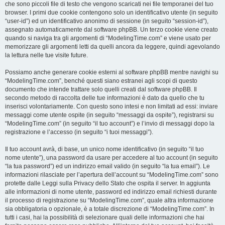
che sono piccoli file di testo che vengono scaricati nei file temporanei del tuo
browser. I primi due cookie contengono solo un identificativo utente (in seguito
“user-id”) ed un identificativo anonimo di sessione (in seguito “session-id”),
assegnato automaticamente dal software phpBB. Un terzo cookie viene creato
quando si naviga tra gli argomenti di “ModelingTime.com” e viene usato per
memorizzare gli argomenti letti da quelli ancora da leggere, quindi agevolando
la lettura nelle tue visite future.
Possiamo anche generare cookie esterni al software phpBB mentre navighi su
“ModelingTime.com”, benché questi siano estranei agli scopi di questo
documento che intende trattare solo quelli creati dal software phpBB. Il
secondo metodo di raccolta delle tue informazioni è dato da quello che tu
inserisci volontariamente. Con questo sono intesi e non limitati ad essi: inviare
messaggi come utente ospite (in seguito “messaggi da ospite”), registrarsi su
“ModelingTime.com” (in seguito “il tuo account”) e l’invio di messaggi dopo la
registrazione e l’accesso (in seguito “i tuoi messaggi”).
Il tuo account avrà, di base, un unico nome identificativo (in seguito “il tuo
nome utente”), una password da usare per accedere al tuo account (in seguito
“la tua password”) ed un indirizzo email valido (in seguito “la tua email”). Le
informazioni rilasciate per l’apertura dell’account su “ModelingTime.com” sono
protette dalle Leggi sulla Privacy dello Stato che ospita il server. In aggiunta
alle informazioni di nome utente, password ed indirizzo email richiesti durante
il processo di registrazione su “ModelingTime.com”, quale altra informazione
sia obbligatoria o opzionale, è a totale discrezione di “ModelingTime.com”. In
tutti i casi, hai la possibilità di selezionare quali delle informazioni che hai