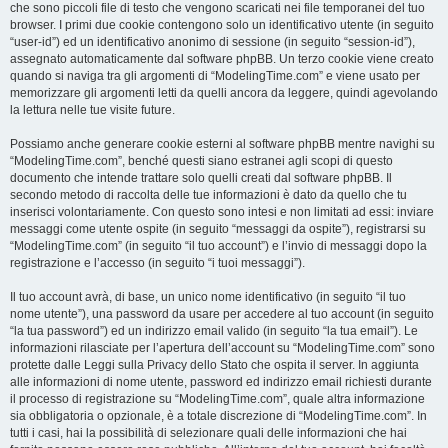
che sono piccoli file di testo che vengono scaricati nei file temporanei del tuo
browser. I primi due cookie contengono solo un identificativo utente (in seguito
“user-id”) ed un identificativo anonimo di sessione (in seguito “session-id”),
assegnato automaticamente dal software phpBB. Un terzo cookie viene creato
quando si naviga tra gli argomenti di “ModelingTime.com” e viene usato per
memorizzare gli argomenti letti da quelli ancora da leggere, quindi agevolando
la lettura nelle tue visite future.
Possiamo anche generare cookie esterni al software phpBB mentre navighi su
“ModelingTime.com”, benché questi siano estranei agli scopi di questo
documento che intende trattare solo quelli creati dal software phpBB. Il
secondo metodo di raccolta delle tue informazioni è dato da quello che tu
inserisci volontariamente. Con questo sono intesi e non limitati ad essi: inviare
messaggi come utente ospite (in seguito “messaggi da ospite”), registrarsi su
“ModelingTime.com” (in seguito “il tuo account”) e l’invio di messaggi dopo la
registrazione e l’accesso (in seguito “i tuoi messaggi”).
Il tuo account avrà, di base, un unico nome identificativo (in seguito “il tuo
nome utente”), una password da usare per accedere al tuo account (in seguito
“la tua password”) ed un indirizzo email valido (in seguito “la tua email”). Le
informazioni rilasciate per l’apertura dell’account su “ModelingTime.com” sono
protette dalle Leggi sulla Privacy dello Stato che ospita il server. In aggiunta
alle informazioni di nome utente, password ed indirizzo email richiesti durante
il processo di registrazione su “ModelingTime.com”, quale altra informazione
sia obbligatoria o opzionale, è a totale discrezione di “ModelingTime.com”. In
tutti i casi, hai la possibilità di selezionare quali delle informazioni che hai