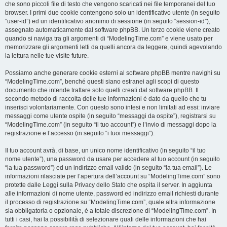
che sono piccoli file di testo che vengono scaricati nei file temporanei del tuo
browser. I primi due cookie contengono solo un identificativo utente (in seguito
“user-id”) ed un identificativo anonimo di sessione (in seguito “session-id”),
assegnato automaticamente dal software phpBB. Un terzo cookie viene creato
quando si naviga tra gli argomenti di “ModelingTime.com” e viene usato per
memorizzare gli argomenti letti da quelli ancora da leggere, quindi agevolando
la lettura nelle tue visite future.
Possiamo anche generare cookie esterni al software phpBB mentre navighi su
“ModelingTime.com”, benché questi siano estranei agli scopi di questo
documento che intende trattare solo quelli creati dal software phpBB. Il
secondo metodo di raccolta delle tue informazioni è dato da quello che tu
inserisci volontariamente. Con questo sono intesi e non limitati ad essi: inviare
messaggi come utente ospite (in seguito “messaggi da ospite”), registrarsi su
“ModelingTime.com” (in seguito “il tuo account”) e l’invio di messaggi dopo la
registrazione e l’accesso (in seguito “i tuoi messaggi”).
Il tuo account avrà, di base, un unico nome identificativo (in seguito “il tuo
nome utente”), una password da usare per accedere al tuo account (in seguito
“la tua password”) ed un indirizzo email valido (in seguito “la tua email”). Le
informazioni rilasciate per l’apertura dell’account su “ModelingTime.com” sono
protette dalle Leggi sulla Privacy dello Stato che ospita il server. In aggiunta
alle informazioni di nome utente, password ed indirizzo email richiesti durante
il processo di registrazione su “ModelingTime.com”, quale altra informazione
sia obbligatoria o opzionale, è a totale discrezione di “ModelingTime.com”. In
tutti i casi, hai la possibilità di selezionare quali delle informazioni che hai