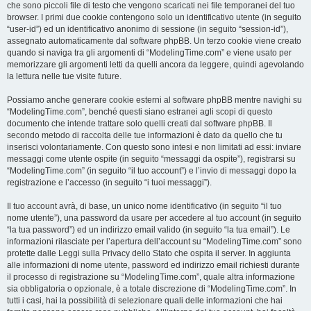
che sono piccoli file di testo che vengono scaricati nei file temporanei del tuo
browser. I primi due cookie contengono solo un identificativo utente (in seguito
“user-id”) ed un identificativo anonimo di sessione (in seguito “session-id”),
assegnato automaticamente dal software phpBB. Un terzo cookie viene creato
quando si naviga tra gli argomenti di “ModelingTime.com” e viene usato per
memorizzare gli argomenti letti da quelli ancora da leggere, quindi agevolando
la lettura nelle tue visite future.
Possiamo anche generare cookie esterni al software phpBB mentre navighi su
“ModelingTime.com”, benché questi siano estranei agli scopi di questo
documento che intende trattare solo quelli creati dal software phpBB. Il
secondo metodo di raccolta delle tue informazioni è dato da quello che tu
inserisci volontariamente. Con questo sono intesi e non limitati ad essi: inviare
messaggi come utente ospite (in seguito “messaggi da ospite”), registrarsi su
“ModelingTime.com” (in seguito “il tuo account”) e l’invio di messaggi dopo la
registrazione e l’accesso (in seguito “i tuoi messaggi”).
Il tuo account avrà, di base, un unico nome identificativo (in seguito “il tuo
nome utente”), una password da usare per accedere al tuo account (in seguito
“la tua password”) ed un indirizzo email valido (in seguito “la tua email”). Le
informazioni rilasciate per l’apertura dell’account su “ModelingTime.com” sono
protette dalle Leggi sulla Privacy dello Stato che ospita il server. In aggiunta
alle informazioni di nome utente, password ed indirizzo email richiesti durante
il processo di registrazione su “ModelingTime.com”, quale altra informazione
sia obbligatoria o opzionale, è a totale discrezione di “ModelingTime.com”. In
tutti i casi, hai la possibilità di selezionare quali delle informazioni che hai