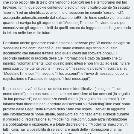
che sono piccoli file di testo che vengono scaricati nei file temporanei del tuo
browser. I primi due cookie contengono solo un identificativo utente (in seguito
“user-id”) ed un identificativo anonimo di sessione (in seguito “session-id”),
assegnato automaticamente dal software phpBB. Un terzo cookie viene creato
quando si naviga tra gli argomenti di “ModelingTime.com” e viene usato per
memorizzare gli argomenti letti da quelli ancora da leggere, quindi agevolando
la lettura nelle tue visite future.
Possiamo anche generare cookie esterni al software phpBB mentre navighi su
“ModelingTime.com”, benché questi siano estranei agli scopi di questo
documento che intende trattare solo quelli creati dal software phpBB. Il
secondo metodo di raccolta delle tue informazioni è dato da quello che tu
inserisci volontariamente. Con questo sono intesi e non limitati ad essi: inviare
messaggi come utente ospite (in seguito “messaggi da ospite”), registrarsi su
“ModelingTime.com” (in seguito “il tuo account”) e l’invio di messaggi dopo la
registrazione e l’accesso (in seguito “i tuoi messaggi”).
Il tuo account avrà, di base, un unico nome identificativo (in seguito “il tuo
nome utente”), una password da usare per accedere al tuo account (in seguito
“la tua password”) ed un indirizzo email valido (in seguito “la tua email”). Le
informazioni rilasciate per l’apertura dell’account su “ModelingTime.com” sono
protette dalle Leggi sulla Privacy dello Stato che ospita il server. In aggiunta
alle informazioni di nome utente, password ed indirizzo email richiesti durante
il processo di registrazione su “ModelingTime.com”, quale altra informazione
sia obbligatoria o opzionale, è a totale discrezione di “ModelingTime.com”. In
tutti i casi, hai la possibilità di selezionare quali delle informazioni che hai