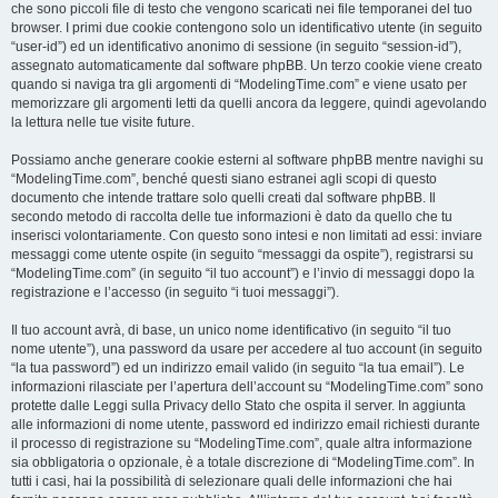
che sono piccoli file di testo che vengono scaricati nei file temporanei del tuo
browser. I primi due cookie contengono solo un identificativo utente (in seguito
“user-id”) ed un identificativo anonimo di sessione (in seguito “session-id”),
assegnato automaticamente dal software phpBB. Un terzo cookie viene creato
quando si naviga tra gli argomenti di “ModelingTime.com” e viene usato per
memorizzare gli argomenti letti da quelli ancora da leggere, quindi agevolando
la lettura nelle tue visite future.
Possiamo anche generare cookie esterni al software phpBB mentre navighi su
“ModelingTime.com”, benché questi siano estranei agli scopi di questo
documento che intende trattare solo quelli creati dal software phpBB. Il
secondo metodo di raccolta delle tue informazioni è dato da quello che tu
inserisci volontariamente. Con questo sono intesi e non limitati ad essi: inviare
messaggi come utente ospite (in seguito “messaggi da ospite”), registrarsi su
“ModelingTime.com” (in seguito “il tuo account”) e l’invio di messaggi dopo la
registrazione e l’accesso (in seguito “i tuoi messaggi”).
Il tuo account avrà, di base, un unico nome identificativo (in seguito “il tuo
nome utente”), una password da usare per accedere al tuo account (in seguito
“la tua password”) ed un indirizzo email valido (in seguito “la tua email”). Le
informazioni rilasciate per l’apertura dell’account su “ModelingTime.com” sono
protette dalle Leggi sulla Privacy dello Stato che ospita il server. In aggiunta
alle informazioni di nome utente, password ed indirizzo email richiesti durante
il processo di registrazione su “ModelingTime.com”, quale altra informazione
sia obbligatoria o opzionale, è a totale discrezione di “ModelingTime.com”. In
tutti i casi, hai la possibilità di selezionare quali delle informazioni che hai