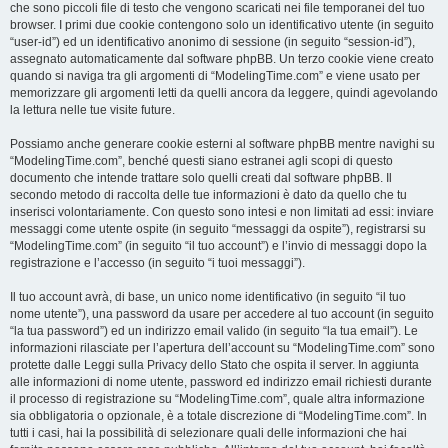
che sono piccoli file di testo che vengono scaricati nei file temporanei del tuo
browser. I primi due cookie contengono solo un identificativo utente (in seguito
“user-id”) ed un identificativo anonimo di sessione (in seguito “session-id”),
assegnato automaticamente dal software phpBB. Un terzo cookie viene creato
quando si naviga tra gli argomenti di “ModelingTime.com” e viene usato per
memorizzare gli argomenti letti da quelli ancora da leggere, quindi agevolando
la lettura nelle tue visite future.
Possiamo anche generare cookie esterni al software phpBB mentre navighi su
“ModelingTime.com”, benché questi siano estranei agli scopi di questo
documento che intende trattare solo quelli creati dal software phpBB. Il
secondo metodo di raccolta delle tue informazioni è dato da quello che tu
inserisci volontariamente. Con questo sono intesi e non limitati ad essi: inviare
messaggi come utente ospite (in seguito “messaggi da ospite”), registrarsi su
“ModelingTime.com” (in seguito “il tuo account”) e l’invio di messaggi dopo la
registrazione e l’accesso (in seguito “i tuoi messaggi”).
Il tuo account avrà, di base, un unico nome identificativo (in seguito “il tuo
nome utente”), una password da usare per accedere al tuo account (in seguito
“la tua password”) ed un indirizzo email valido (in seguito “la tua email”). Le
informazioni rilasciate per l’apertura dell’account su “ModelingTime.com” sono
protette dalle Leggi sulla Privacy dello Stato che ospita il server. In aggiunta
alle informazioni di nome utente, password ed indirizzo email richiesti durante
il processo di registrazione su “ModelingTime.com”, quale altra informazione
sia obbligatoria o opzionale, è a totale discrezione di “ModelingTime.com”. In
tutti i casi, hai la possibilità di selezionare quali delle informazioni che hai