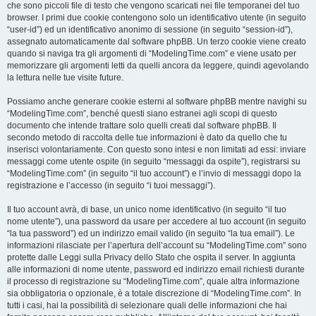
che sono piccoli file di testo che vengono scaricati nei file temporanei del tuo
browser. I primi due cookie contengono solo un identificativo utente (in seguito
“user-id”) ed un identificativo anonimo di sessione (in seguito “session-id”),
assegnato automaticamente dal software phpBB. Un terzo cookie viene creato
quando si naviga tra gli argomenti di “ModelingTime.com” e viene usato per
memorizzare gli argomenti letti da quelli ancora da leggere, quindi agevolando
la lettura nelle tue visite future.
Possiamo anche generare cookie esterni al software phpBB mentre navighi su
“ModelingTime.com”, benché questi siano estranei agli scopi di questo
documento che intende trattare solo quelli creati dal software phpBB. Il
secondo metodo di raccolta delle tue informazioni è dato da quello che tu
inserisci volontariamente. Con questo sono intesi e non limitati ad essi: inviare
messaggi come utente ospite (in seguito “messaggi da ospite”), registrarsi su
“ModelingTime.com” (in seguito “il tuo account”) e l’invio di messaggi dopo la
registrazione e l’accesso (in seguito “i tuoi messaggi”).
Il tuo account avrà, di base, un unico nome identificativo (in seguito “il tuo
nome utente”), una password da usare per accedere al tuo account (in seguito
“la tua password”) ed un indirizzo email valido (in seguito “la tua email”). Le
informazioni rilasciate per l’apertura dell’account su “ModelingTime.com” sono
protette dalle Leggi sulla Privacy dello Stato che ospita il server. In aggiunta
alle informazioni di nome utente, password ed indirizzo email richiesti durante
il processo di registrazione su “ModelingTime.com”, quale altra informazione
sia obbligatoria o opzionale, è a totale discrezione di “ModelingTime.com”. In
tutti i casi, hai la possibilità di selezionare quali delle informazioni che hai