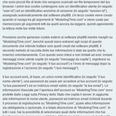
che sono piccoli file di testo che vengono scaricati nei file temporanei del tuo
browser. I primi due cookie contengono solo un identificativo utente (in seguito
“user-id”) ed un identificativo anonimo di sessione (in seguito “session-id”),
assegnato automaticamente dal software phpBB. Un terzo cookie viene creato
quando si naviga tra gli argomenti di “ModelingTime.com” e viene usato per
memorizzare gli argomenti letti da quelli ancora da leggere, quindi agevolando
la lettura nelle tue visite future.
Possiamo anche generare cookie esterni al software phpBB mentre navighi su
“ModelingTime.com”, benché questi siano estranei agli scopi di questo
documento che intende trattare solo quelli creati dal software phpBB. Il
secondo metodo di raccolta delle tue informazioni è dato da quello che tu
inserisci volontariamente. Con questo sono intesi e non limitati ad essi: inviare
messaggi come utente ospite (in seguito “messaggi da ospite”), registrarsi su
“ModelingTime.com” (in seguito “il tuo account”) e l’invio di messaggi dopo la
registrazione e l’accesso (in seguito “i tuoi messaggi”).
Il tuo account avrà, di base, un unico nome identificativo (in seguito “il tuo
nome utente”), una password da usare per accedere al tuo account (in seguito
“la tua password”) ed un indirizzo email valido (in seguito “la tua email”). Le
informazioni rilasciate per l’apertura dell’account su “ModelingTime.com” sono
protette dalle Leggi sulla Privacy dello Stato che ospita il server. In aggiunta
alle informazioni di nome utente, password ed indirizzo email richiesti durante
il processo di registrazione su “ModelingTime.com”, quale altra informazione
sia obbligatoria o opzionale, è a totale discrezione di “ModelingTime.com”. In
tutti i casi, hai la possibilità di selezionare quali delle informazioni che hai