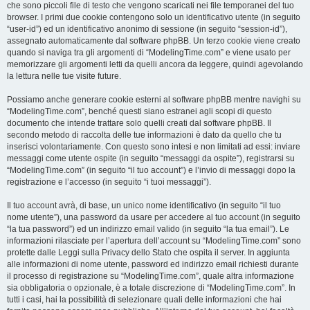
che sono piccoli file di testo che vengono scaricati nei file temporanei del tuo
browser. I primi due cookie contengono solo un identificativo utente (in seguito
“user-id”) ed un identificativo anonimo di sessione (in seguito “session-id”),
assegnato automaticamente dal software phpBB. Un terzo cookie viene creato
quando si naviga tra gli argomenti di “ModelingTime.com” e viene usato per
memorizzare gli argomenti letti da quelli ancora da leggere, quindi agevolando
la lettura nelle tue visite future.
Possiamo anche generare cookie esterni al software phpBB mentre navighi su
“ModelingTime.com”, benché questi siano estranei agli scopi di questo
documento che intende trattare solo quelli creati dal software phpBB. Il
secondo metodo di raccolta delle tue informazioni è dato da quello che tu
inserisci volontariamente. Con questo sono intesi e non limitati ad essi: inviare
messaggi come utente ospite (in seguito “messaggi da ospite”), registrarsi su
“ModelingTime.com” (in seguito “il tuo account”) e l’invio di messaggi dopo la
registrazione e l’accesso (in seguito “i tuoi messaggi”).
Il tuo account avrà, di base, un unico nome identificativo (in seguito “il tuo
nome utente”), una password da usare per accedere al tuo account (in seguito
“la tua password”) ed un indirizzo email valido (in seguito “la tua email”). Le
informazioni rilasciate per l’apertura dell’account su “ModelingTime.com” sono
protette dalle Leggi sulla Privacy dello Stato che ospita il server. In aggiunta
alle informazioni di nome utente, password ed indirizzo email richiesti durante
il processo di registrazione su “ModelingTime.com”, quale altra informazione
sia obbligatoria o opzionale, è a totale discrezione di “ModelingTime.com”. In
tutti i casi, hai la possibilità di selezionare quali delle informazioni che hai