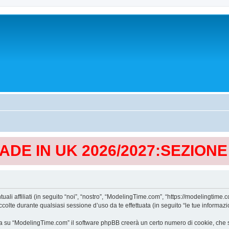
MADE IN UK 2026/2027:SEZION
affiliati (in seguito “noi”, “nostro”, “ModelingTime.com”, “https://modelingtime.co
te durante qualsiasi sessione d’uso da te effettuata (in seguito “le tue informazio
a su “ModelingTime.com” il software phpBB creerà un certo numero di cookie, che son