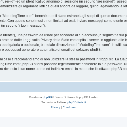
to “user-id”) ed un identificativo anonimo di sessione (in seguito “session-id”), a
rizzare gli argomenti letti da quelli ancora da leggere, quindi agevolando la lettu
“ModelingTime.com”, benché questi siano estranei agli scopi di questo documento c
mente. Con questo sono intesi e non limitati ad essi: inviare messaggi come utente o
 (in seguito “i tuoi messaggi”).
ome utente”), una password da usare per accedere al tuo account (in seguito “la tua p
rotette dalle Leggi sulla Privacy dello Stato che ospita il server. In aggiunta alle 
bligatoria o opzionale, è a totale discrezione di “ModelingTime.com”. In tutti i casi,
-in o opt-out sul generatore automatico di email del software phpBB.
gni caso ti raccomandiamo di non utilizzare la stessa password in troppi siti. La t
elingTime.com”, phpBB o terzi possono legittimamente richiedere la tua password. Ne
rrà richiesto il tuo nome utente ed indirizzo email, in modo che il software phpB
Creato da
phpBB
® Forum Software © phpBB Limited
Traduzione Italiana
phpBB-Italia.it
Privacy
|
Condizioni