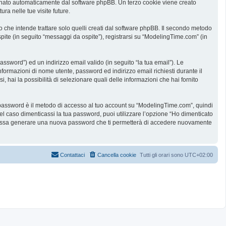
ssegnato automaticamente dal software phpBB. Un terzo cookie viene creato
ra nelle tue visite future.
he intende trattare solo quelli creati dal software phpBB. Il secondo metodo
spite (in seguito “messaggi da ospite”), registrarsi su “ModelingTime.com” (in
assword”) ed un indirizzo email valido (in seguito “la tua email”). Le
informazioni di nome utente, password ed indirizzo email richiesti durante il
 hai la possibilità di selezionare quali delle informazioni che hai fornito
ua password è il metodo di accesso al tuo account su “ModelingTime.com”, quindi
l caso dimenticassi la tua password, puoi utilizzare l’opzione “Ho dimenticato
B possa generare una nuova password che ti permetterà di accedere nuovamente
Contattaci
Cancella cookie
Tutti gli orari sono
UTC+02:00