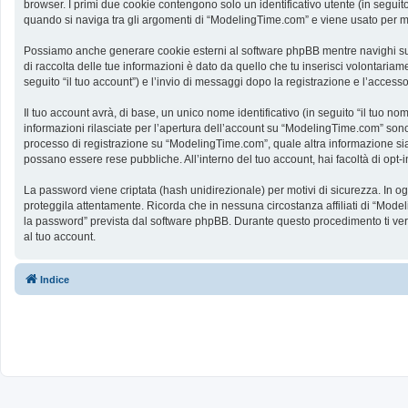
browser. I primi due cookie contengono solo un identificativo utente (in segui
quando si naviga tra gli argomenti di “ModelingTime.com” e viene usato per memo
Possiamo anche generare cookie esterni al software phpBB mentre navighi su 
di raccolta delle tue informazioni è dato da quello che tu inserisci volontaria
seguito “il tuo account”) e l’invio di messaggi dopo la registrazione e l’accesso
Il tuo account avrà, di base, un unico nome identificativo (in seguito “il tuo n
informazioni rilasciate per l’apertura dell’account su “ModelingTime.com” sono p
processo di registrazione su “ModelingTime.com”, quale altra informazione sia ob
possano essere rese pubbliche. All’interno del tuo account, hai facoltà di opt
La password viene criptata (hash unidirezionale) per motivi di sicurezza. In o
proteggila attentamente. Ricorda che in nessuna circostanza affiliati di “Mod
la password” prevista dal software phpBB. Durante questo procedimento ti ve
al tuo account.
Indice