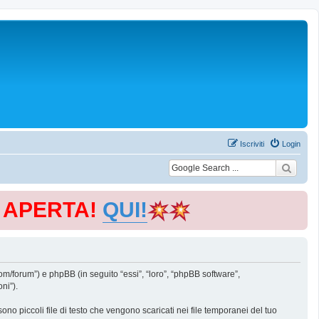
Iscriviti
Login
E APERTA!
QUI!
m/forum”) e phpBB (in seguito “essi”, “loro”, “phpBB software”,
ni”).
o piccoli file di testo che vengono scaricati nei file temporanei del tuo