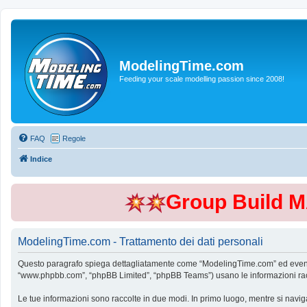
ModelingTime.com
Feeding your scale modelling passion since 2008!
FAQ
Regole
Indice
Group Build 
ModelingTime.com - Trattamento dei dati personali
Questo paragrafo spiega dettagliatamente come “ModelingTime.com” ed eventuali 
“www.phpbb.com”, “phpBB Limited”, “phpBB Teams”) usano le informazioni raccol
Le tue informazioni sono raccolte in due modi. In primo luogo, mentre si navig