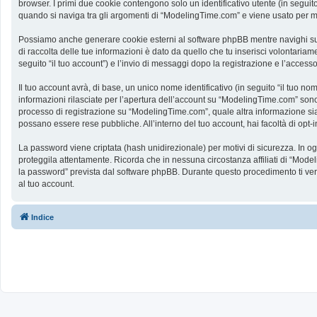
browser. I primi due cookie contengono solo un identificativo utente (in segui
quando si naviga tra gli argomenti di “ModelingTime.com” e viene usato per memo
Possiamo anche generare cookie esterni al software phpBB mentre navighi su 
di raccolta delle tue informazioni è dato da quello che tu inserisci volontaria
seguito “il tuo account”) e l’invio di messaggi dopo la registrazione e l’accesso
Il tuo account avrà, di base, un unico nome identificativo (in seguito “il tuo n
informazioni rilasciate per l’apertura dell’account su “ModelingTime.com” sono p
processo di registrazione su “ModelingTime.com”, quale altra informazione sia ob
possano essere rese pubbliche. All’interno del tuo account, hai facoltà di opt
La password viene criptata (hash unidirezionale) per motivi di sicurezza. In o
proteggila attentamente. Ricorda che in nessuna circostanza affiliati di “Mod
la password” prevista dal software phpBB. Durante questo procedimento ti ve
al tuo account.
Indice