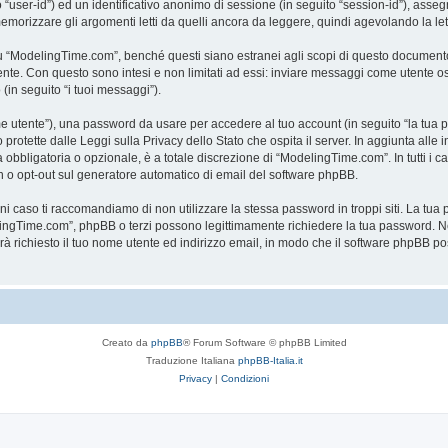
to “user-id”) ed un identificativo anonimo di sessione (in seguito “session-id”), a
rizzare gli argomenti letti da quelli ancora da leggere, quindi agevolando la lettu
“ModelingTime.com”, benché questi siano estranei agli scopi di questo documento c
mente. Con questo sono intesi e non limitati ad essi: inviare messaggi come utente o
 (in seguito “i tuoi messaggi”).
ome utente”), una password da usare per accedere al tuo account (in seguito “la tua p
rotette dalle Leggi sulla Privacy dello Stato che ospita il server. In aggiunta alle 
bligatoria o opzionale, è a totale discrezione di “ModelingTime.com”. In tutti i casi,
-in o opt-out sul generatore automatico di email del software phpBB.
gni caso ti raccomandiamo di non utilizzare la stessa password in troppi siti. La t
elingTime.com”, phpBB o terzi possono legittimamente richiedere la tua password. Ne
rrà richiesto il tuo nome utente ed indirizzo email, in modo che il software phpB
Creato da
phpBB
® Forum Software © phpBB Limited
Traduzione Italiana
phpBB-Italia.it
Privacy
|
Condizioni