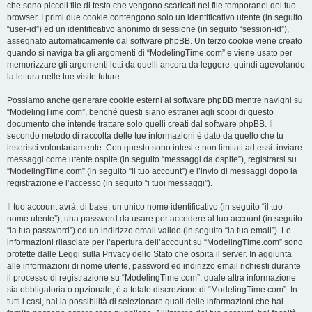
che sono piccoli file di testo che vengono scaricati nei file temporanei del tuo
browser. I primi due cookie contengono solo un identificativo utente (in seguito
“user-id”) ed un identificativo anonimo di sessione (in seguito “session-id”),
assegnato automaticamente dal software phpBB. Un terzo cookie viene creato
quando si naviga tra gli argomenti di “ModelingTime.com” e viene usato per
memorizzare gli argomenti letti da quelli ancora da leggere, quindi agevolando
la lettura nelle tue visite future.
Possiamo anche generare cookie esterni al software phpBB mentre navighi su
“ModelingTime.com”, benché questi siano estranei agli scopi di questo
documento che intende trattare solo quelli creati dal software phpBB. Il
secondo metodo di raccolta delle tue informazioni è dato da quello che tu
inserisci volontariamente. Con questo sono intesi e non limitati ad essi: inviare
messaggi come utente ospite (in seguito “messaggi da ospite”), registrarsi su
“ModelingTime.com” (in seguito “il tuo account”) e l’invio di messaggi dopo la
registrazione e l’accesso (in seguito “i tuoi messaggi”).
Il tuo account avrà, di base, un unico nome identificativo (in seguito “il tuo
nome utente”), una password da usare per accedere al tuo account (in seguito
“la tua password”) ed un indirizzo email valido (in seguito “la tua email”). Le
informazioni rilasciate per l’apertura dell’account su “ModelingTime.com” sono
protette dalle Leggi sulla Privacy dello Stato che ospita il server. In aggiunta
alle informazioni di nome utente, password ed indirizzo email richiesti durante
il processo di registrazione su “ModelingTime.com”, quale altra informazione
sia obbligatoria o opzionale, è a totale discrezione di “ModelingTime.com”. In
tutti i casi, hai la possibilità di selezionare quali delle informazioni che hai