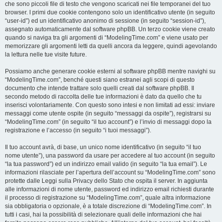
che sono piccoli file di testo che vengono scaricati nei file temporanei del tuo
browser. I primi due cookie contengono solo un identificativo utente (in seguito
“user-id”) ed un identificativo anonimo di sessione (in seguito “session-id”),
assegnato automaticamente dal software phpBB. Un terzo cookie viene creato
quando si naviga tra gli argomenti di “ModelingTime.com” e viene usato per
memorizzare gli argomenti letti da quelli ancora da leggere, quindi agevolando
la lettura nelle tue visite future.
Possiamo anche generare cookie esterni al software phpBB mentre navighi su
“ModelingTime.com”, benché questi siano estranei agli scopi di questo
documento che intende trattare solo quelli creati dal software phpBB. Il
secondo metodo di raccolta delle tue informazioni è dato da quello che tu
inserisci volontariamente. Con questo sono intesi e non limitati ad essi: inviare
messaggi come utente ospite (in seguito “messaggi da ospite”), registrarsi su
“ModelingTime.com” (in seguito “il tuo account”) e l’invio di messaggi dopo la
registrazione e l’accesso (in seguito “i tuoi messaggi”).
Il tuo account avrà, di base, un unico nome identificativo (in seguito “il tuo
nome utente”), una password da usare per accedere al tuo account (in seguito
“la tua password”) ed un indirizzo email valido (in seguito “la tua email”). Le
informazioni rilasciate per l’apertura dell’account su “ModelingTime.com” sono
protette dalle Leggi sulla Privacy dello Stato che ospita il server. In aggiunta
alle informazioni di nome utente, password ed indirizzo email richiesti durante
il processo di registrazione su “ModelingTime.com”, quale altra informazione
sia obbligatoria o opzionale, è a totale discrezione di “ModelingTime.com”. In
tutti i casi, hai la possibilità di selezionare quali delle informazioni che hai