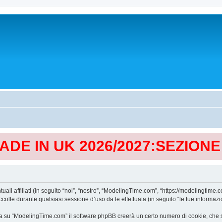
MADE IN UK 2026/2027:SEZION
affiliati (in seguito “noi”, “nostro”, “ModelingTime.com”, “https://modelingtime.co
te durante qualsiasi sessione d’uso da te effettuata (in seguito “le tue informazio
a su “ModelingTime.com” il software phpBB creerà un certo numero di cookie, che son