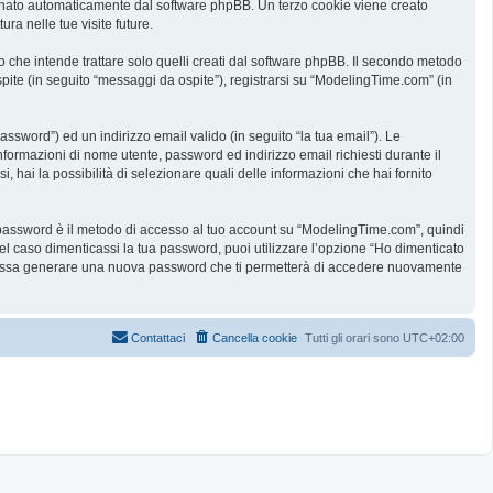
ssegnato automaticamente dal software phpBB. Un terzo cookie viene creato
ra nelle tue visite future.
he intende trattare solo quelli creati dal software phpBB. Il secondo metodo
spite (in seguito “messaggi da ospite”), registrarsi su “ModelingTime.com” (in
assword”) ed un indirizzo email valido (in seguito “la tua email”). Le
informazioni di nome utente, password ed indirizzo email richiesti durante il
 hai la possibilità di selezionare quali delle informazioni che hai fornito
ua password è il metodo di accesso al tuo account su “ModelingTime.com”, quindi
l caso dimenticassi la tua password, puoi utilizzare l’opzione “Ho dimenticato
B possa generare una nuova password che ti permetterà di accedere nuovamente
Contattaci
Cancella cookie
Tutti gli orari sono
UTC+02:00