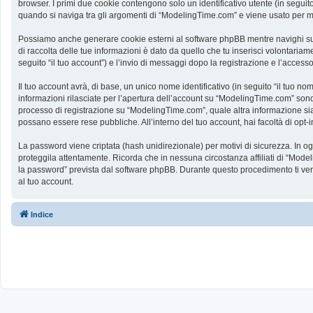
browser. I primi due cookie contengono solo un identificativo utente (in segui
quando si naviga tra gli argomenti di “ModelingTime.com” e viene usato per memo
Possiamo anche generare cookie esterni al software phpBB mentre navighi su 
di raccolta delle tue informazioni è dato da quello che tu inserisci volontaria
seguito “il tuo account”) e l’invio di messaggi dopo la registrazione e l’accesso
Il tuo account avrà, di base, un unico nome identificativo (in seguito “il tuo n
informazioni rilasciate per l’apertura dell’account su “ModelingTime.com” sono p
processo di registrazione su “ModelingTime.com”, quale altra informazione sia ob
possano essere rese pubbliche. All’interno del tuo account, hai facoltà di opt
La password viene criptata (hash unidirezionale) per motivi di sicurezza. In o
proteggila attentamente. Ricorda che in nessuna circostanza affiliati di “Mod
la password” prevista dal software phpBB. Durante questo procedimento ti ve
al tuo account.
Indice