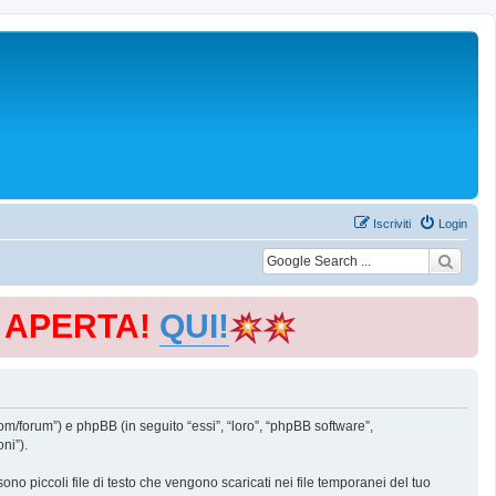
Iscriviti
Login
E APERTA!
QUI!
m/forum”) e phpBB (in seguito “essi”, “loro”, “phpBB software”,
ni”).
o piccoli file di testo che vengono scaricati nei file temporanei del tuo