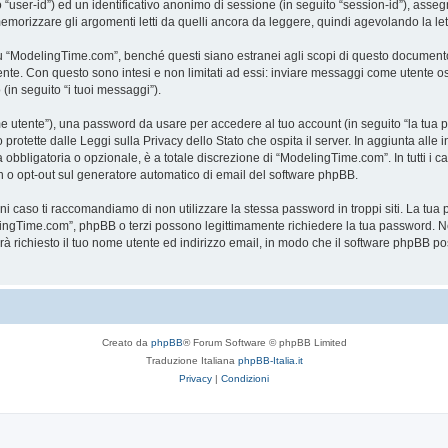
to “user-id”) ed un identificativo anonimo di sessione (in seguito “session-id”), a
rizzare gli argomenti letti da quelli ancora da leggere, quindi agevolando la lettu
“ModelingTime.com”, benché questi siano estranei agli scopi di questo documento c
mente. Con questo sono intesi e non limitati ad essi: inviare messaggi come utente o
 (in seguito “i tuoi messaggi”).
ome utente”), una password da usare per accedere al tuo account (in seguito “la tua p
rotette dalle Leggi sulla Privacy dello Stato che ospita il server. In aggiunta alle 
bligatoria o opzionale, è a totale discrezione di “ModelingTime.com”. In tutti i casi,
-in o opt-out sul generatore automatico di email del software phpBB.
gni caso ti raccomandiamo di non utilizzare la stessa password in troppi siti. La t
elingTime.com”, phpBB o terzi possono legittimamente richiedere la tua password. Ne
rrà richiesto il tuo nome utente ed indirizzo email, in modo che il software phpB
Creato da
phpBB
® Forum Software © phpBB Limited
Traduzione Italiana
phpBB-Italia.it
Privacy
|
Condizioni