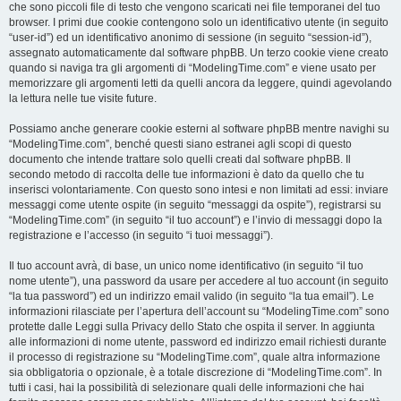
che sono piccoli file di testo che vengono scaricati nei file temporanei del tuo
browser. I primi due cookie contengono solo un identificativo utente (in seguito
“user-id”) ed un identificativo anonimo di sessione (in seguito “session-id”),
assegnato automaticamente dal software phpBB. Un terzo cookie viene creato
quando si naviga tra gli argomenti di “ModelingTime.com” e viene usato per
memorizzare gli argomenti letti da quelli ancora da leggere, quindi agevolando
la lettura nelle tue visite future.
Possiamo anche generare cookie esterni al software phpBB mentre navighi su
“ModelingTime.com”, benché questi siano estranei agli scopi di questo
documento che intende trattare solo quelli creati dal software phpBB. Il
secondo metodo di raccolta delle tue informazioni è dato da quello che tu
inserisci volontariamente. Con questo sono intesi e non limitati ad essi: inviare
messaggi come utente ospite (in seguito “messaggi da ospite”), registrarsi su
“ModelingTime.com” (in seguito “il tuo account”) e l’invio di messaggi dopo la
registrazione e l’accesso (in seguito “i tuoi messaggi”).
Il tuo account avrà, di base, un unico nome identificativo (in seguito “il tuo
nome utente”), una password da usare per accedere al tuo account (in seguito
“la tua password”) ed un indirizzo email valido (in seguito “la tua email”). Le
informazioni rilasciate per l’apertura dell’account su “ModelingTime.com” sono
protette dalle Leggi sulla Privacy dello Stato che ospita il server. In aggiunta
alle informazioni di nome utente, password ed indirizzo email richiesti durante
il processo di registrazione su “ModelingTime.com”, quale altra informazione
sia obbligatoria o opzionale, è a totale discrezione di “ModelingTime.com”. In
tutti i casi, hai la possibilità di selezionare quali delle informazioni che hai