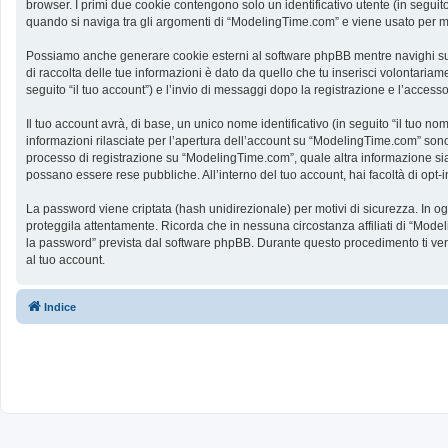
browser. I primi due cookie contengono solo un identificativo utente (in segui
quando si naviga tra gli argomenti di “ModelingTime.com” e viene usato per memo
Possiamo anche generare cookie esterni al software phpBB mentre navighi su 
di raccolta delle tue informazioni è dato da quello che tu inserisci volontaria
seguito “il tuo account”) e l’invio di messaggi dopo la registrazione e l’accesso
Il tuo account avrà, di base, un unico nome identificativo (in seguito “il tuo n
informazioni rilasciate per l’apertura dell’account su “ModelingTime.com” sono p
processo di registrazione su “ModelingTime.com”, quale altra informazione sia ob
possano essere rese pubbliche. All’interno del tuo account, hai facoltà di opt
La password viene criptata (hash unidirezionale) per motivi di sicurezza. In o
proteggila attentamente. Ricorda che in nessuna circostanza affiliati di “Mod
la password” prevista dal software phpBB. Durante questo procedimento ti ve
al tuo account.
Indice