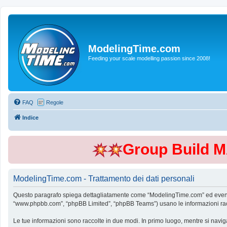
ModelingTime.com
Feeding your scale modelling passion since 2008!
FAQ
Regole
Indice
Group Build 
ModelingTime.com - Trattamento dei dati personali
Questo paragrafo spiega dettagliatamente come “ModelingTime.com” ed eventuali 
“www.phpbb.com”, “phpBB Limited”, “phpBB Teams”) usano le informazioni raccol
Le tue informazioni sono raccolte in due modi. In primo luogo, mentre si navig