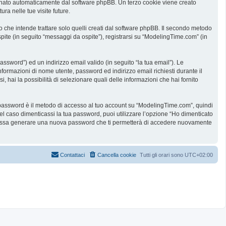
ssegnato automaticamente dal software phpBB. Un terzo cookie viene creato
ra nelle tue visite future.
he intende trattare solo quelli creati dal software phpBB. Il secondo metodo
spite (in seguito “messaggi da ospite”), registrarsi su “ModelingTime.com” (in
assword”) ed un indirizzo email valido (in seguito “la tua email”). Le
informazioni di nome utente, password ed indirizzo email richiesti durante il
 hai la possibilità di selezionare quali delle informazioni che hai fornito
ua password è il metodo di accesso al tuo account su “ModelingTime.com”, quindi
l caso dimenticassi la tua password, puoi utilizzare l’opzione “Ho dimenticato
B possa generare una nuova password che ti permetterà di accedere nuovamente
Contattaci
Cancella cookie
Tutti gli orari sono
UTC+02:00