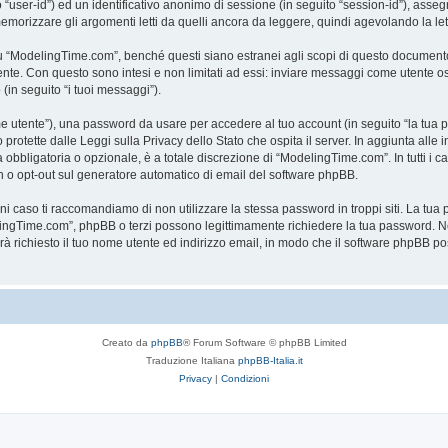
to “user-id”) ed un identificativo anonimo di sessione (in seguito “session-id”), a
rizzare gli argomenti letti da quelli ancora da leggere, quindi agevolando la lettu
“ModelingTime.com”, benché questi siano estranei agli scopi di questo documento c
mente. Con questo sono intesi e non limitati ad essi: inviare messaggi come utente o
 (in seguito “i tuoi messaggi”).
ome utente”), una password da usare per accedere al tuo account (in seguito “la tua p
rotette dalle Leggi sulla Privacy dello Stato che ospita il server. In aggiunta alle 
bligatoria o opzionale, è a totale discrezione di “ModelingTime.com”. In tutti i casi,
-in o opt-out sul generatore automatico di email del software phpBB.
gni caso ti raccomandiamo di non utilizzare la stessa password in troppi siti. La t
elingTime.com”, phpBB o terzi possono legittimamente richiedere la tua password. Ne
rrà richiesto il tuo nome utente ed indirizzo email, in modo che il software phpB
Creato da
phpBB
® Forum Software © phpBB Limited
Traduzione Italiana
phpBB-Italia.it
Privacy
|
Condizioni