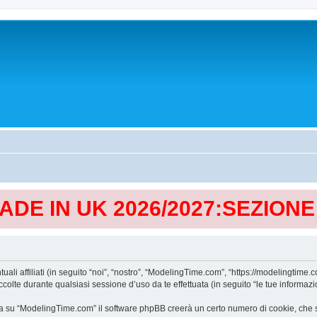
MADE IN UK 2026/2027:SEZION
affiliati (in seguito “noi”, “nostro”, “ModelingTime.com”, “https://modelingtime.co
te durante qualsiasi sessione d’uso da te effettuata (in seguito “le tue informazio
a su “ModelingTime.com” il software phpBB creerà un certo numero di cookie, che son