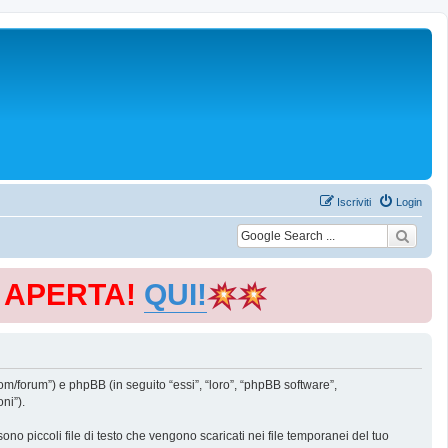
Iscriviti
Login
E APERTA!
QUI!
m/forum”) e phpBB (in seguito “essi”, “loro”, “phpBB software”,
ni”).
o piccoli file di testo che vengono scaricati nei file temporanei del tuo