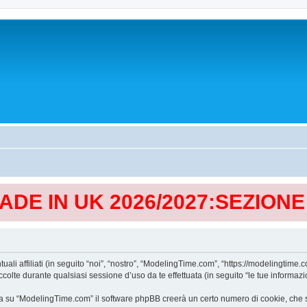
MADE IN UK 2026/2027:SEZION
affiliati (in seguito “noi”, “nostro”, “ModelingTime.com”, “https://modelingtime.co
te durante qualsiasi sessione d’uso da te effettuata (in seguito “le tue informazio
a su “ModelingTime.com” il software phpBB creerà un certo numero di cookie, che son