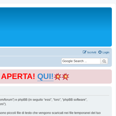
Iscriviti
Login
E APERTA!
QUI!
m/forum”) e phpBB (in seguito “essi”, “loro”, “phpBB software”,
ni”).
o piccoli file di testo che vengono scaricati nei file temporanei del tuo