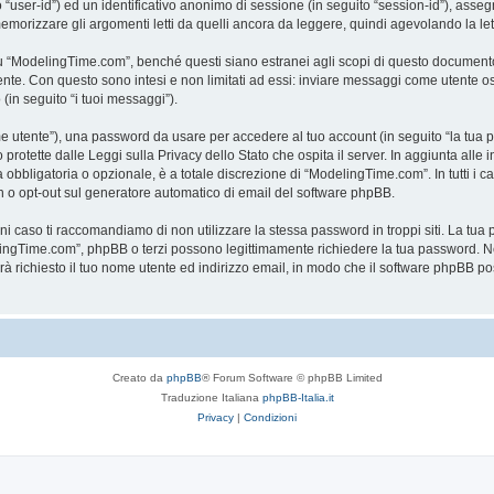
to “user-id”) ed un identificativo anonimo di sessione (in seguito “session-id”), a
rizzare gli argomenti letti da quelli ancora da leggere, quindi agevolando la lettu
“ModelingTime.com”, benché questi siano estranei agli scopi di questo documento c
mente. Con questo sono intesi e non limitati ad essi: inviare messaggi come utente o
 (in seguito “i tuoi messaggi”).
ome utente”), una password da usare per accedere al tuo account (in seguito “la tua p
rotette dalle Leggi sulla Privacy dello Stato che ospita il server. In aggiunta alle 
bligatoria o opzionale, è a totale discrezione di “ModelingTime.com”. In tutti i casi,
-in o opt-out sul generatore automatico di email del software phpBB.
gni caso ti raccomandiamo di non utilizzare la stessa password in troppi siti. La t
elingTime.com”, phpBB o terzi possono legittimamente richiedere la tua password. Ne
rrà richiesto il tuo nome utente ed indirizzo email, in modo che il software phpB
Creato da
phpBB
® Forum Software © phpBB Limited
Traduzione Italiana
phpBB-Italia.it
Privacy
|
Condizioni