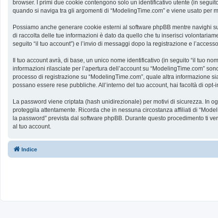
browser. I primi due cookie contengono solo un identificativo utente (in segui
quando si naviga tra gli argomenti di “ModelingTime.com” e viene usato per memo
Possiamo anche generare cookie esterni al software phpBB mentre navighi su 
di raccolta delle tue informazioni è dato da quello che tu inserisci volontaria
seguito “il tuo account”) e l’invio di messaggi dopo la registrazione e l’accesso
Il tuo account avrà, di base, un unico nome identificativo (in seguito “il tuo n
informazioni rilasciate per l’apertura dell’account su “ModelingTime.com” sono p
processo di registrazione su “ModelingTime.com”, quale altra informazione sia ob
possano essere rese pubbliche. All’interno del tuo account, hai facoltà di opt
La password viene criptata (hash unidirezionale) per motivi di sicurezza. In o
proteggila attentamente. Ricorda che in nessuna circostanza affiliati di “Mod
la password” prevista dal software phpBB. Durante questo procedimento ti ve
al tuo account.
Indice