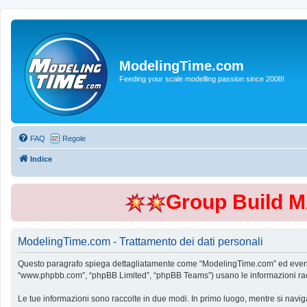
ModelingTime.com
Feeding your scale modelling passion since 2008!
FAQ
Regole
Indice
Group Build 
ModelingTime.com - Trattamento dei dati personali
Questo paragrafo spiega dettagliatamente come “ModelingTime.com” ed eventuali 
“www.phpbb.com”, “phpBB Limited”, “phpBB Teams”) usano le informazioni raccol
Le tue informazioni sono raccolte in due modi. In primo luogo, mentre si navig