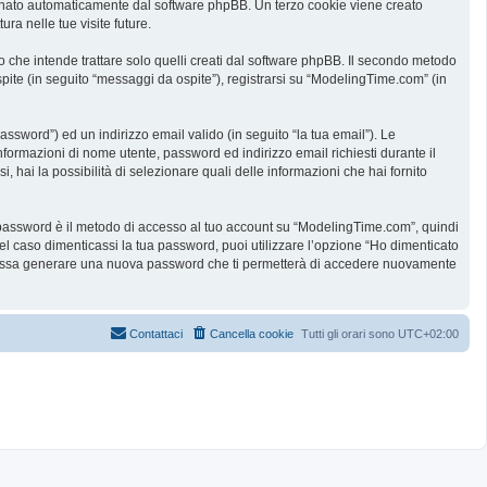
ssegnato automaticamente dal software phpBB. Un terzo cookie viene creato
ra nelle tue visite future.
he intende trattare solo quelli creati dal software phpBB. Il secondo metodo
spite (in seguito “messaggi da ospite”), registrarsi su “ModelingTime.com” (in
assword”) ed un indirizzo email valido (in seguito “la tua email”). Le
informazioni di nome utente, password ed indirizzo email richiesti durante il
 hai la possibilità di selezionare quali delle informazioni che hai fornito
ua password è il metodo di accesso al tuo account su “ModelingTime.com”, quindi
l caso dimenticassi la tua password, puoi utilizzare l’opzione “Ho dimenticato
B possa generare una nuova password che ti permetterà di accedere nuovamente
Contattaci
Cancella cookie
Tutti gli orari sono
UTC+02:00