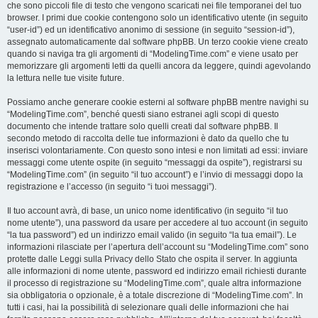
che sono piccoli file di testo che vengono scaricati nei file temporanei del tuo
browser. I primi due cookie contengono solo un identificativo utente (in seguito
“user-id”) ed un identificativo anonimo di sessione (in seguito “session-id”),
assegnato automaticamente dal software phpBB. Un terzo cookie viene creato
quando si naviga tra gli argomenti di “ModelingTime.com” e viene usato per
memorizzare gli argomenti letti da quelli ancora da leggere, quindi agevolando
la lettura nelle tue visite future.
Possiamo anche generare cookie esterni al software phpBB mentre navighi su
“ModelingTime.com”, benché questi siano estranei agli scopi di questo
documento che intende trattare solo quelli creati dal software phpBB. Il
secondo metodo di raccolta delle tue informazioni è dato da quello che tu
inserisci volontariamente. Con questo sono intesi e non limitati ad essi: inviare
messaggi come utente ospite (in seguito “messaggi da ospite”), registrarsi su
“ModelingTime.com” (in seguito “il tuo account”) e l’invio di messaggi dopo la
registrazione e l’accesso (in seguito “i tuoi messaggi”).
Il tuo account avrà, di base, un unico nome identificativo (in seguito “il tuo
nome utente”), una password da usare per accedere al tuo account (in seguito
“la tua password”) ed un indirizzo email valido (in seguito “la tua email”). Le
informazioni rilasciate per l’apertura dell’account su “ModelingTime.com” sono
protette dalle Leggi sulla Privacy dello Stato che ospita il server. In aggiunta
alle informazioni di nome utente, password ed indirizzo email richiesti durante
il processo di registrazione su “ModelingTime.com”, quale altra informazione
sia obbligatoria o opzionale, è a totale discrezione di “ModelingTime.com”. In
tutti i casi, hai la possibilità di selezionare quali delle informazioni che hai