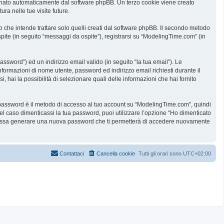
ssegnato automaticamente dal software phpBB. Un terzo cookie viene creato
ra nelle tue visite future.
he intende trattare solo quelli creati dal software phpBB. Il secondo metodo
spite (in seguito “messaggi da ospite”), registrarsi su “ModelingTime.com” (in
assword”) ed un indirizzo email valido (in seguito “la tua email”). Le
informazioni di nome utente, password ed indirizzo email richiesti durante il
 hai la possibilità di selezionare quali delle informazioni che hai fornito
ua password è il metodo di accesso al tuo account su “ModelingTime.com”, quindi
l caso dimenticassi la tua password, puoi utilizzare l’opzione “Ho dimenticato
B possa generare una nuova password che ti permetterà di accedere nuovamente
Contattaci
Cancella cookie
Tutti gli orari sono
UTC+02:00