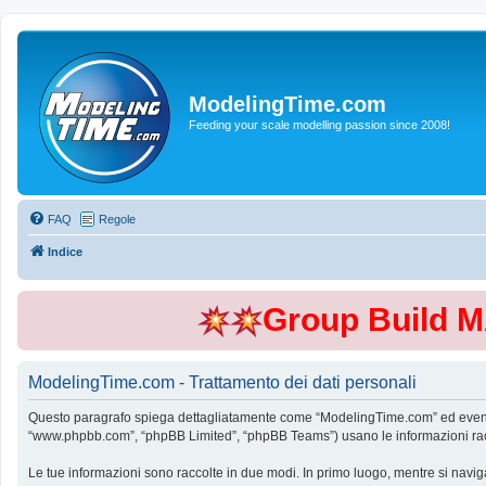
ModelingTime.com
Feeding your scale modelling passion since 2008!
FAQ
Regole
Indice
Group Build 
ModelingTime.com - Trattamento dei dati personali
Questo paragrafo spiega dettagliatamente come “ModelingTime.com” ed eventuali 
“www.phpbb.com”, “phpBB Limited”, “phpBB Teams”) usano le informazioni raccol
Le tue informazioni sono raccolte in due modi. In primo luogo, mentre si navig