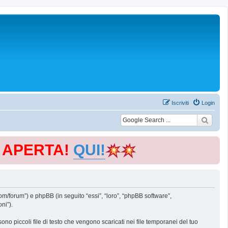
Iscriviti
Login
E APERTA!
QUI!
m/forum”) e phpBB (in seguito “essi”, “loro”, “phpBB software”,
ni”).
o piccoli file di testo che vengono scaricati nei file temporanei del tuo