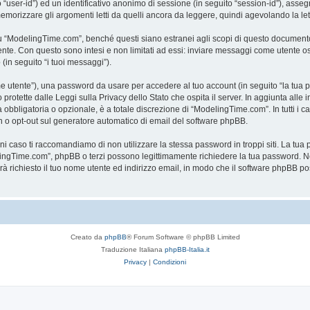
to “user-id”) ed un identificativo anonimo di sessione (in seguito “session-id”), a
rizzare gli argomenti letti da quelli ancora da leggere, quindi agevolando la lettu
“ModelingTime.com”, benché questi siano estranei agli scopi di questo documento c
mente. Con questo sono intesi e non limitati ad essi: inviare messaggi come utente o
 (in seguito “i tuoi messaggi”).
ome utente”), una password da usare per accedere al tuo account (in seguito “la tua p
rotette dalle Leggi sulla Privacy dello Stato che ospita il server. In aggiunta alle 
bligatoria o opzionale, è a totale discrezione di “ModelingTime.com”. In tutti i casi,
-in o opt-out sul generatore automatico di email del software phpBB.
gni caso ti raccomandiamo di non utilizzare la stessa password in troppi siti. La t
elingTime.com”, phpBB o terzi possono legittimamente richiedere la tua password. Ne
rrà richiesto il tuo nome utente ed indirizzo email, in modo che il software phpB
Creato da
phpBB
® Forum Software © phpBB Limited
Traduzione Italiana
phpBB-Italia.it
Privacy
|
Condizioni