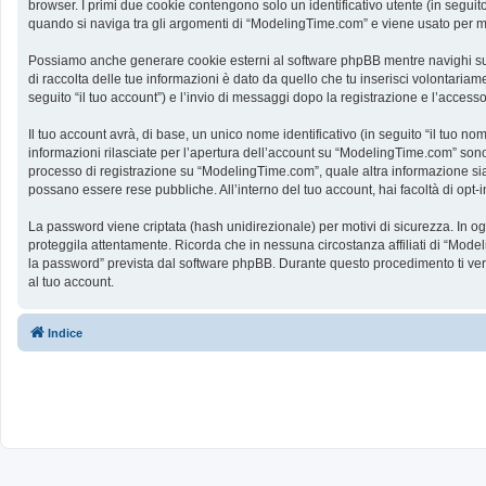
browser. I primi due cookie contengono solo un identificativo utente (in segui
quando si naviga tra gli argomenti di “ModelingTime.com” e viene usato per memo
Possiamo anche generare cookie esterni al software phpBB mentre navighi su 
di raccolta delle tue informazioni è dato da quello che tu inserisci volontaria
seguito “il tuo account”) e l’invio di messaggi dopo la registrazione e l’accesso
Il tuo account avrà, di base, un unico nome identificativo (in seguito “il tuo n
informazioni rilasciate per l’apertura dell’account su “ModelingTime.com” sono p
processo di registrazione su “ModelingTime.com”, quale altra informazione sia ob
possano essere rese pubbliche. All’interno del tuo account, hai facoltà di opt
La password viene criptata (hash unidirezionale) per motivi di sicurezza. In o
proteggila attentamente. Ricorda che in nessuna circostanza affiliati di “Mod
la password” prevista dal software phpBB. Durante questo procedimento ti ve
al tuo account.
Indice