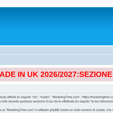
MADE IN UK 2026/2027:SEZION
affiliati (in seguito “noi”, “nostro”, “ModelingTime.com”, “https://modelingtime.co
te durante qualsiasi sessione d’uso da te effettuata (in seguito “le tue informazio
a su “ModelingTime.com” il software phpBB creerà un certo numero di cookie, che son