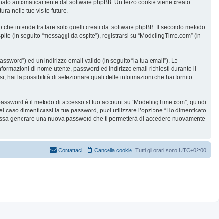
ssegnato automaticamente dal software phpBB. Un terzo cookie viene creato
ra nelle tue visite future.
he intende trattare solo quelli creati dal software phpBB. Il secondo metodo
spite (in seguito “messaggi da ospite”), registrarsi su “ModelingTime.com” (in
assword”) ed un indirizzo email valido (in seguito “la tua email”). Le
informazioni di nome utente, password ed indirizzo email richiesti durante il
 hai la possibilità di selezionare quali delle informazioni che hai fornito
ua password è il metodo di accesso al tuo account su “ModelingTime.com”, quindi
l caso dimenticassi la tua password, puoi utilizzare l’opzione “Ho dimenticato
B possa generare una nuova password che ti permetterà di accedere nuovamente
Contattaci
Cancella cookie
Tutti gli orari sono
UTC+02:00