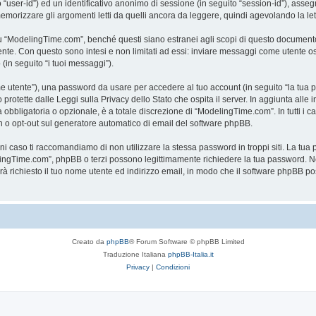
to “user-id”) ed un identificativo anonimo di sessione (in seguito “session-id”), a
rizzare gli argomenti letti da quelli ancora da leggere, quindi agevolando la lettu
“ModelingTime.com”, benché questi siano estranei agli scopi di questo documento c
mente. Con questo sono intesi e non limitati ad essi: inviare messaggi come utente o
 (in seguito “i tuoi messaggi”).
ome utente”), una password da usare per accedere al tuo account (in seguito “la tua p
rotette dalle Leggi sulla Privacy dello Stato che ospita il server. In aggiunta alle 
bligatoria o opzionale, è a totale discrezione di “ModelingTime.com”. In tutti i casi,
-in o opt-out sul generatore automatico di email del software phpBB.
gni caso ti raccomandiamo di non utilizzare la stessa password in troppi siti. La t
elingTime.com”, phpBB o terzi possono legittimamente richiedere la tua password. Ne
rrà richiesto il tuo nome utente ed indirizzo email, in modo che il software phpB
Creato da
phpBB
® Forum Software © phpBB Limited
Traduzione Italiana
phpBB-Italia.it
Privacy
|
Condizioni