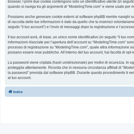
browser. I primi due cookie contengono solo un identificativo utente (in segui
quando si naviga tra gli argomenti di “ModelingTime.com” e viene usato per memo
Possiamo anche generare cookie esterni al software phpBB mentre navighi su 
di raccolta delle tue informazioni è dato da quello che tu inserisci volontaria
seguito “il tuo account”) e l’invio di messaggi dopo la registrazione e l’accesso
Il tuo account avrà, di base, un unico nome identificativo (in seguito “il tuo n
informazioni rilasciate per l’apertura dell’account su “ModelingTime.com” sono p
processo di registrazione su “ModelingTime.com”, quale altra informazione sia ob
possano essere rese pubbliche. All’interno del tuo account, hai facoltà di opt
La password viene criptata (hash unidirezionale) per motivi di sicurezza. In o
proteggila attentamente. Ricorda che in nessuna circostanza affiliati di “Mod
la password” prevista dal software phpBB. Durante questo procedimento ti ve
al tuo account.
Indice