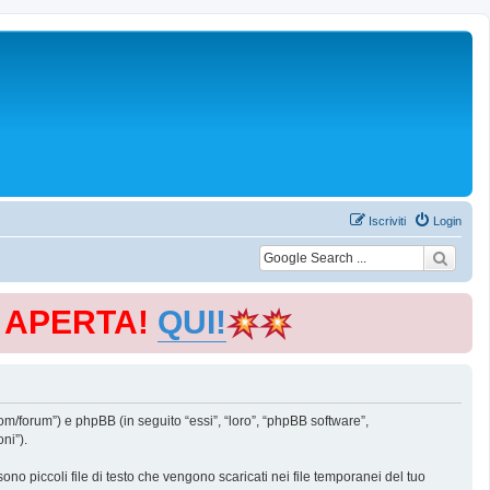
Iscriviti
Login
E APERTA!
QUI!
m/forum”) e phpBB (in seguito “essi”, “loro”, “phpBB software”,
ni”).
o piccoli file di testo che vengono scaricati nei file temporanei del tuo