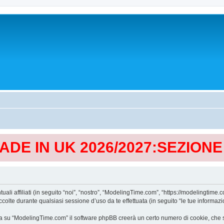
MADE IN UK 2026/2027:SEZION
affiliati (in seguito “noi”, “nostro”, “ModelingTime.com”, “https://modelingtime.co
te durante qualsiasi sessione d’uso da te effettuata (in seguito “le tue informazio
a su “ModelingTime.com” il software phpBB creerà un certo numero di cookie, che son