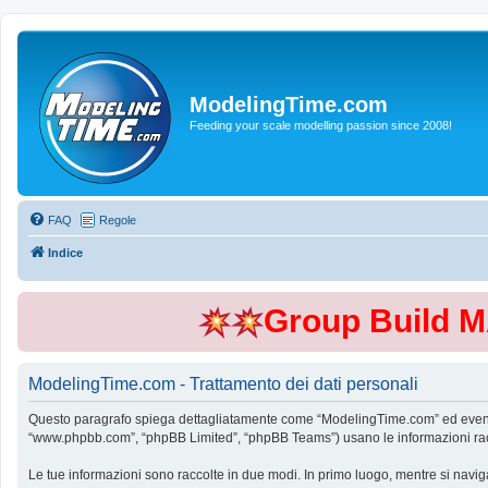
ModelingTime.com
Feeding your scale modelling passion since 2008!
FAQ
Regole
Indice
Group Build 
ModelingTime.com - Trattamento dei dati personali
Questo paragrafo spiega dettagliatamente come “ModelingTime.com” ed eventuali 
“www.phpbb.com”, “phpBB Limited”, “phpBB Teams”) usano le informazioni raccol
Le tue informazioni sono raccolte in due modi. In primo luogo, mentre si navig