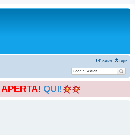
Iscriviti
Login
E APERTA!
QUI!