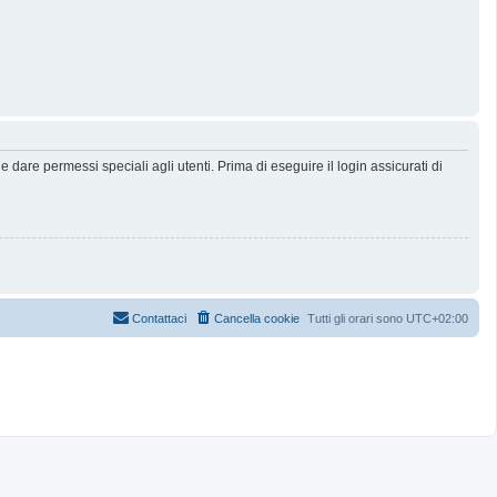
dare permessi speciali agli utenti. Prima di eseguire il login assicurati di
Contattaci
Cancella cookie
Tutti gli orari sono
UTC+02:00