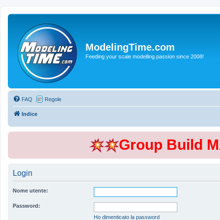
ModelingTime.com
Feeding your scale modelling passion since 2008!
FAQ
Regole
Indice
Group Build 
Login
Nome utente:
Password:
Ho dimenticato la password