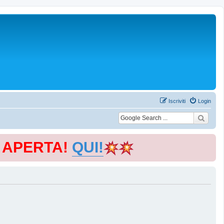
Iscriviti
Login
E APERTA!
QUI!