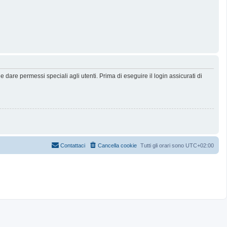
dare permessi speciali agli utenti. Prima di eseguire il login assicurati di
Contattaci
Cancella cookie
Tutti gli orari sono
UTC+02:00