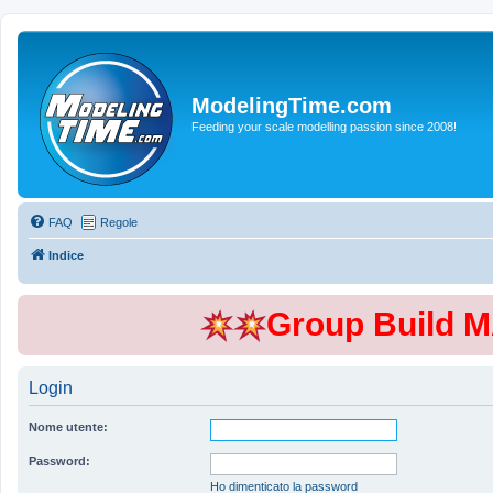
ModelingTime.com
Feeding your scale modelling passion since 2008!
FAQ
Regole
Indice
Group Build 
Login
Nome utente:
Password:
Ho dimenticato la password