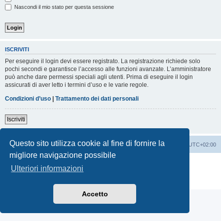
Nascondi il mio stato per questa sessione
ISCRIVITI
Per eseguire il login devi essere registrato. La registrazione richiede solo
pochi secondi e garantisce l’accesso alle funzioni avanzate. L’amministratore
può anche dare permessi speciali agli utenti. Prima di eseguire il login
assicurati di aver letto i termini d’uso e le varie regole.
Condizioni d’uso
|
Trattamento dei dati personali
Iscriviti
Questo sito utilizza cookie al fine di fornire la
Indice
Contattaci
Cancella cookie
Tutti gli orari sono
UTC+02:00
migliore navigazione possibile
Creato da
phpBB
® Forum Software © phpBB Limited
Ulteriori informazioni
Traduzione Italiana
phpBB-Italia.it
Privacy
|
Condizioni
Accetto