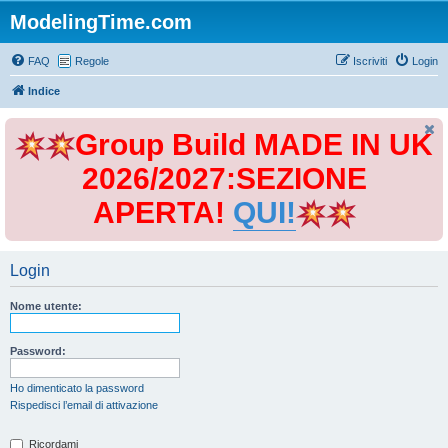
ModelingTime.com
FAQ
Regole
Iscriviti
Login
Indice
Group Build MADE IN UK
2026/2027:SEZIONE
APERTA!
QUI!
Login
Nome utente:
Password:
Ho dimenticato la password
Rispedisci l’email di attivazione
Ricordami