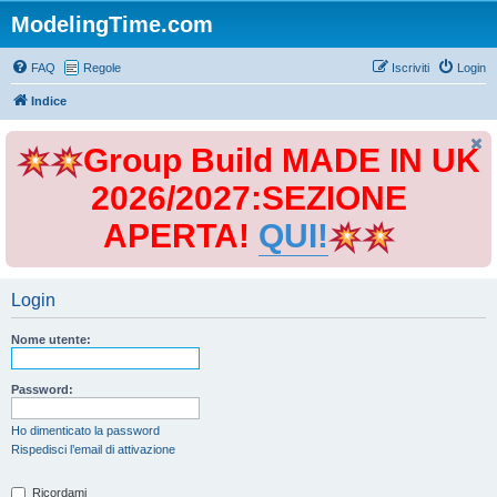
ModelingTime.com
FAQ
Regole
Iscriviti
Login
Indice
Group Build MADE IN UK
2026/2027:SEZIONE
APERTA!
QUI!
Login
Nome utente:
Password:
Ho dimenticato la password
Rispedisci l’email di attivazione
Ricordami