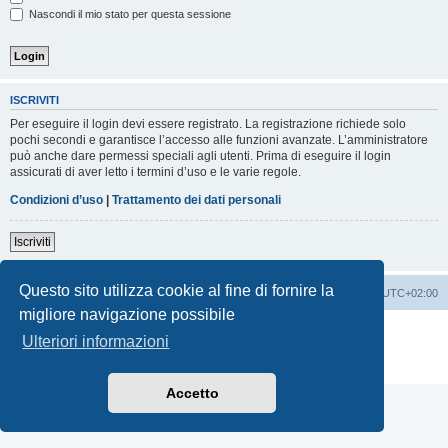
Nascondi il mio stato per questa sessione
ISCRIVITI
Per eseguire il login devi essere registrato. La registrazione richiede solo
pochi secondi e garantisce l’accesso alle funzioni avanzate. L’amministratore
può anche dare permessi speciali agli utenti. Prima di eseguire il login
assicurati di aver letto i termini d’uso e le varie regole.
Condizioni d’uso
|
Trattamento dei dati personali
Iscriviti
Questo sito utilizza cookie al fine di fornire la
Indice
Contattaci
Cancella cookie
Tutti gli orari sono
UTC+02:00
migliore navigazione possibile
Creato da
phpBB
® Forum Software © phpBB Limited
Ulteriori informazioni
Traduzione Italiana
phpBB-Italia.it
Privacy
|
Condizioni
Accetto