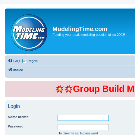
ModelingTime.com
Feeding your scale modelling passion since 2008!
FAQ
Regole
Indice
Group Build 
Login
Nome utente:
Password:
Ho dimenticato la password