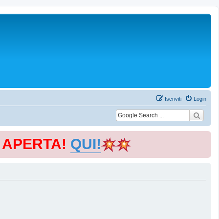
Iscriviti
Login
E APERTA!
QUI!