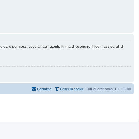
dare permessi speciali agli utenti. Prima di eseguire il login assicurati di
Contattaci
Cancella cookie
Tutti gli orari sono
UTC+02:00