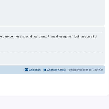
dare permessi speciali agli utenti. Prima di eseguire il login assicurati di
Contattaci
Cancella cookie
Tutti gli orari sono
UTC+02:00