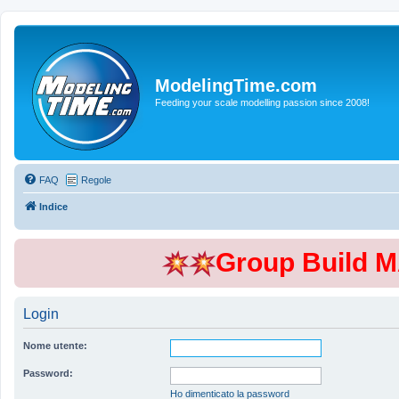
ModelingTime.com
Feeding your scale modelling passion since 2008!
FAQ
Regole
Indice
Group Build 
Login
Nome utente:
Password:
Ho dimenticato la password