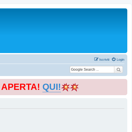
Iscriviti
Login
E APERTA!
QUI!