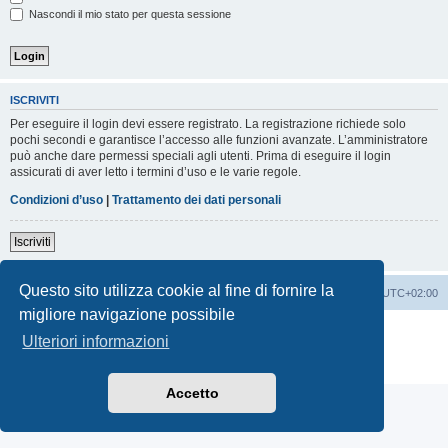
Nascondi il mio stato per questa sessione
ISCRIVITI
Per eseguire il login devi essere registrato. La registrazione richiede solo
pochi secondi e garantisce l’accesso alle funzioni avanzate. L’amministratore
può anche dare permessi speciali agli utenti. Prima di eseguire il login
assicurati di aver letto i termini d’uso e le varie regole.
Condizioni d’uso
|
Trattamento dei dati personali
Iscriviti
Questo sito utilizza cookie al fine di fornire la
Indice
Contattaci
Cancella cookie
Tutti gli orari sono
UTC+02:00
migliore navigazione possibile
Creato da
phpBB
® Forum Software © phpBB Limited
Ulteriori informazioni
Traduzione Italiana
phpBB-Italia.it
Privacy
|
Condizioni
Accetto