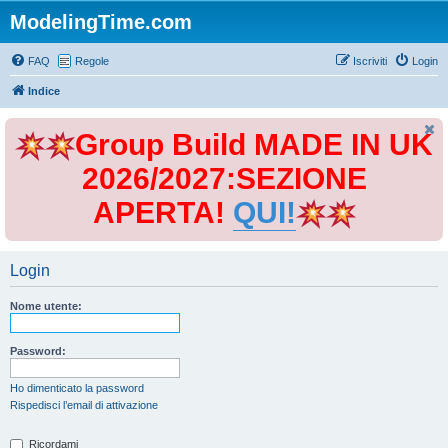
ModelingTime.com
FAQ
Regole
Iscriviti
Login
Indice
Group Build MADE IN UK
2026/2027:SEZIONE
APERTA!
QUI!
Login
Nome utente:
Password:
Ho dimenticato la password
Rispedisci l’email di attivazione
Ricordami