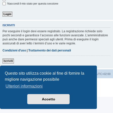
Nascondi il mio stato per questa sessione
ISCRIVITI
Per eseguire il login devi essere registrato. La registrazione richiede solo
pochi secondi e garantisce l’accesso alle funzioni avanzate. L’amministratore
può anche dare permessi speciali agli utenti. Prima di eseguire il login
assicurati di aver letto i termini d’uso e le varie regole.
Condizioni d’uso
|
Trattamento dei dati personali
Iscriviti
Questo sito utilizza cookie al fine di fornire la
Indice
Contattaci
Cancella cookie
Tutti gli orari sono
UTC+02:00
migliore navigazione possibile
Creato da
phpBB
® Forum Software © phpBB Limited
Ulteriori informazioni
Traduzione Italiana
phpBB-Italia.it
Privacy
|
Condizioni
Accetto