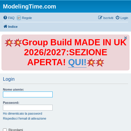
ModelingTime.com
FAQ
Regole
Iscriviti
Login
Indice
Group Build MADE IN UK
2026/2027:SEZIONE
APERTA!
QUI!
Login
Nome utente:
Password:
Ho dimenticato la password
Rispedisci l’email di attivazione
Ricordami