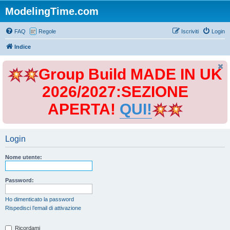
ModelingTime.com
FAQ
Regole
Iscriviti
Login
Indice
Group Build MADE IN UK
2026/2027:SEZIONE
APERTA!
QUI!
Login
Nome utente:
Password:
Ho dimenticato la password
Rispedisci l’email di attivazione
Ricordami