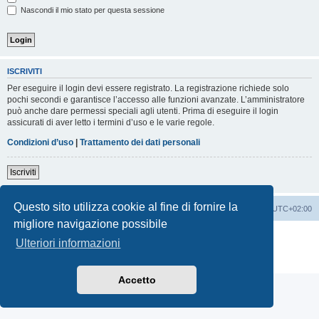
Nascondi il mio stato per questa sessione
ISCRIVITI
Per eseguire il login devi essere registrato. La registrazione richiede solo
pochi secondi e garantisce l’accesso alle funzioni avanzate. L’amministratore
può anche dare permessi speciali agli utenti. Prima di eseguire il login
assicurati di aver letto i termini d’uso e le varie regole.
Condizioni d’uso
|
Trattamento dei dati personali
Iscriviti
Questo sito utilizza cookie al fine di fornire la
Indice
Contattaci
Cancella cookie
Tutti gli orari sono
UTC+02:00
migliore navigazione possibile
Creato da
phpBB
® Forum Software © phpBB Limited
Ulteriori informazioni
Traduzione Italiana
phpBB-Italia.it
Privacy
|
Condizioni
Accetto