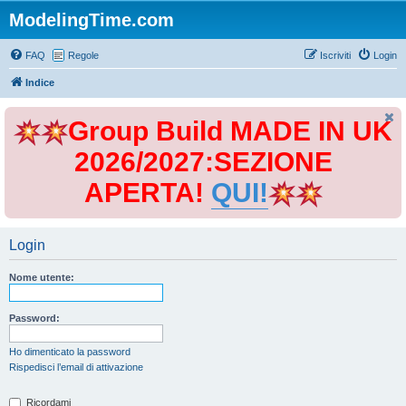
ModelingTime.com
FAQ
Regole
Iscriviti
Login
Indice
Group Build MADE IN UK
2026/2027:SEZIONE
APERTA!
QUI!
Login
Nome utente:
Password:
Ho dimenticato la password
Rispedisci l’email di attivazione
Ricordami