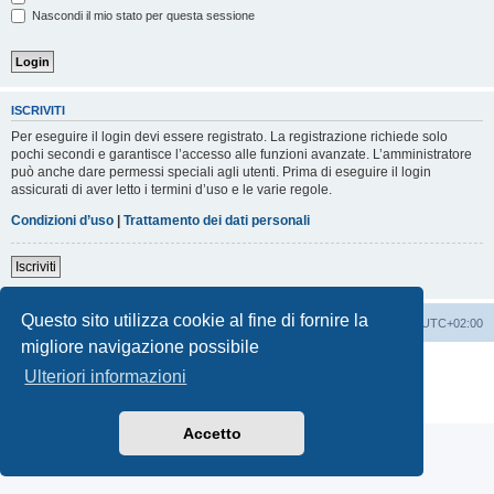
Nascondi il mio stato per questa sessione
ISCRIVITI
Per eseguire il login devi essere registrato. La registrazione richiede solo
pochi secondi e garantisce l’accesso alle funzioni avanzate. L’amministratore
può anche dare permessi speciali agli utenti. Prima di eseguire il login
assicurati di aver letto i termini d’uso e le varie regole.
Condizioni d’uso
|
Trattamento dei dati personali
Iscriviti
Questo sito utilizza cookie al fine di fornire la
Indice
Contattaci
Cancella cookie
Tutti gli orari sono
UTC+02:00
migliore navigazione possibile
Creato da
phpBB
® Forum Software © phpBB Limited
Ulteriori informazioni
Traduzione Italiana
phpBB-Italia.it
Privacy
|
Condizioni
Accetto