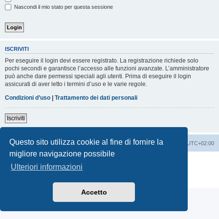
Nascondi il mio stato per questa sessione
ISCRIVITI
Per eseguire il login devi essere registrato. La registrazione richiede solo
pochi secondi e garantisce l’accesso alle funzioni avanzate. L’amministratore
può anche dare permessi speciali agli utenti. Prima di eseguire il login
assicurati di aver letto i termini d’uso e le varie regole.
Condizioni d’uso
|
Trattamento dei dati personali
Iscriviti
Questo sito utilizza cookie al fine di fornire la
Indice
Contattaci
Cancella cookie
Tutti gli orari sono
UTC+02:00
migliore navigazione possibile
Creato da
phpBB
® Forum Software © phpBB Limited
Ulteriori informazioni
Traduzione Italiana
phpBB-Italia.it
Privacy
|
Condizioni
Accetto