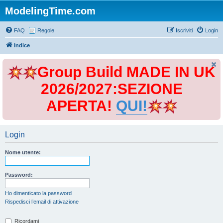
ModelingTime.com
FAQ
Regole
Iscriviti
Login
Indice
Group Build MADE IN UK
2026/2027:SEZIONE
APERTA!
QUI!
Login
Nome utente:
Password:
Ho dimenticato la password
Rispedisci l’email di attivazione
Ricordami