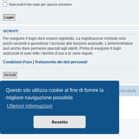
Nascondi il mio stato per questa sessione
ISCRIVITI
Per eseguire il login devi essere registrato. La registrazione richiede solo
pochi secondi e garantisce l’accesso alle funzioni avanzate. L’amministratore
può anche dare permessi speciali agli utenti. Prima di eseguire il login
assicurati di aver letto i termini d’uso e le varie regole.
Condizioni d’uso
|
Trattamento dei dati personali
Iscriviti
Questo sito utilizza cookie al fine di fornire la
Indice
Contattaci
Cancella cookie
Tutti gli orari sono
UTC+02:00
migliore navigazione possibile
Creato da
phpBB
® Forum Software © phpBB Limited
Ulteriori informazioni
Traduzione Italiana
phpBB-Italia.it
Privacy
|
Condizioni
Accetto