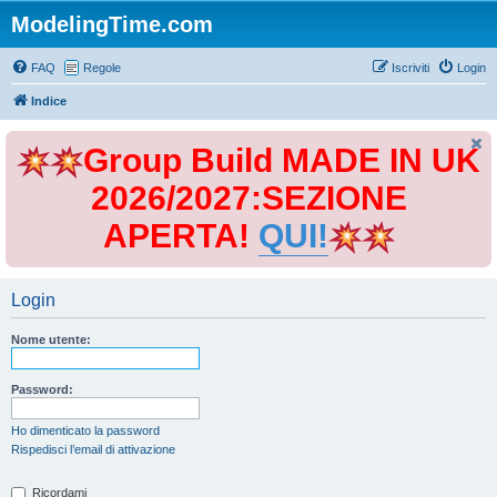
ModelingTime.com
FAQ
Regole
Iscriviti
Login
Indice
Group Build MADE IN UK
2026/2027:SEZIONE
APERTA!
QUI!
Login
Nome utente:
Password:
Ho dimenticato la password
Rispedisci l’email di attivazione
Ricordami