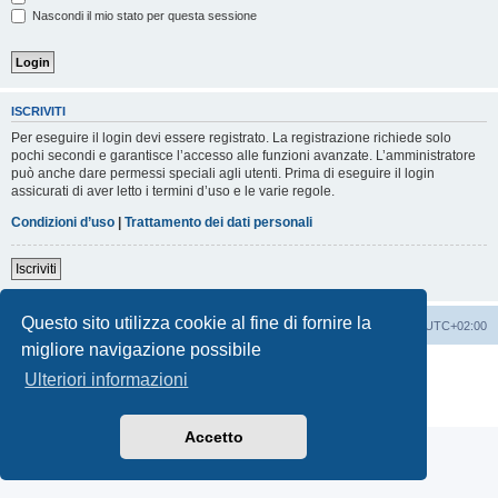
Nascondi il mio stato per questa sessione
ISCRIVITI
Per eseguire il login devi essere registrato. La registrazione richiede solo
pochi secondi e garantisce l’accesso alle funzioni avanzate. L’amministratore
può anche dare permessi speciali agli utenti. Prima di eseguire il login
assicurati di aver letto i termini d’uso e le varie regole.
Condizioni d’uso
|
Trattamento dei dati personali
Iscriviti
Questo sito utilizza cookie al fine di fornire la
Indice
Contattaci
Cancella cookie
Tutti gli orari sono
UTC+02:00
migliore navigazione possibile
Creato da
phpBB
® Forum Software © phpBB Limited
Ulteriori informazioni
Traduzione Italiana
phpBB-Italia.it
Privacy
|
Condizioni
Accetto