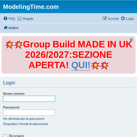
ModelingTime.com
FAQ
Regole
Iscriviti
Login
Indice
Group Build MADE IN UK
2026/2027:SEZIONE
APERTA!
QUI!
Login
Nome utente:
Password:
Ho dimenticato la password
Rispedisci l’email di attivazione
Ricordami