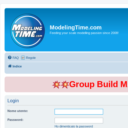
ModelingTime.com
Feeding your scale modelling passion since 2008!
FAQ
Regole
Indice
Group Build 
Login
Nome utente:
Password:
Ho dimenticato la password