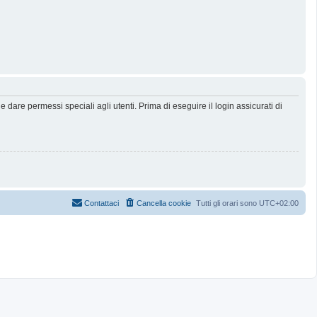
dare permessi speciali agli utenti. Prima di eseguire il login assicurati di
Contattaci
Cancella cookie
Tutti gli orari sono
UTC+02:00