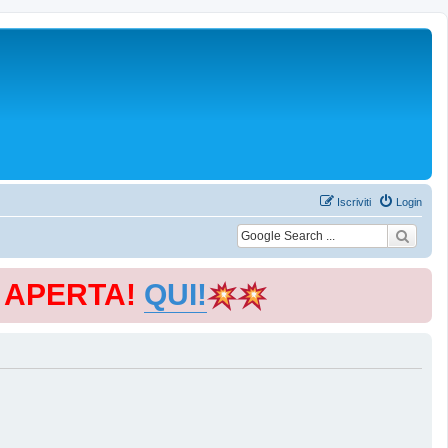
Iscriviti
Login
E APERTA!
QUI!