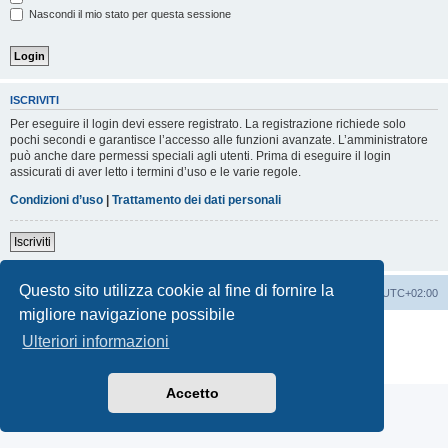
Nascondi il mio stato per questa sessione
ISCRIVITI
Per eseguire il login devi essere registrato. La registrazione richiede solo
pochi secondi e garantisce l’accesso alle funzioni avanzate. L’amministratore
può anche dare permessi speciali agli utenti. Prima di eseguire il login
assicurati di aver letto i termini d’uso e le varie regole.
Condizioni d’uso
|
Trattamento dei dati personali
Iscriviti
Questo sito utilizza cookie al fine di fornire la
Indice
Contattaci
Cancella cookie
Tutti gli orari sono
UTC+02:00
migliore navigazione possibile
Creato da
phpBB
® Forum Software © phpBB Limited
Ulteriori informazioni
Traduzione Italiana
phpBB-Italia.it
Privacy
|
Condizioni
Accetto