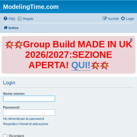
ModelingTime.com
FAQ
Regole
Iscriviti
Login
Indice
Group Build MADE IN UK
2026/2027:SEZIONE
APERTA!
QUI!
Login
Nome utente:
Password:
Ho dimenticato la password
Rispedisci l’email di attivazione
Ricordami