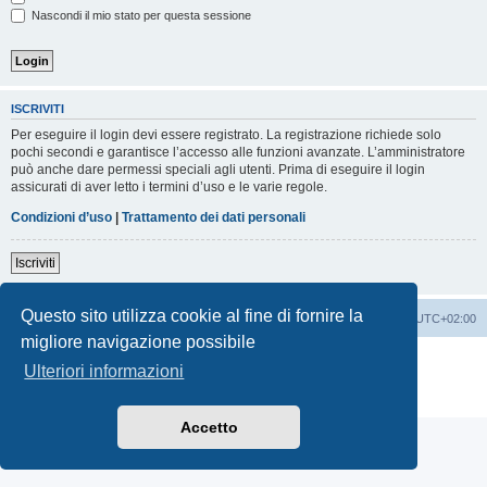
Nascondi il mio stato per questa sessione
ISCRIVITI
Per eseguire il login devi essere registrato. La registrazione richiede solo
pochi secondi e garantisce l’accesso alle funzioni avanzate. L’amministratore
può anche dare permessi speciali agli utenti. Prima di eseguire il login
assicurati di aver letto i termini d’uso e le varie regole.
Condizioni d’uso
|
Trattamento dei dati personali
Iscriviti
Questo sito utilizza cookie al fine di fornire la
Indice
Contattaci
Cancella cookie
Tutti gli orari sono
UTC+02:00
migliore navigazione possibile
Creato da
phpBB
® Forum Software © phpBB Limited
Ulteriori informazioni
Traduzione Italiana
phpBB-Italia.it
Privacy
|
Condizioni
Accetto