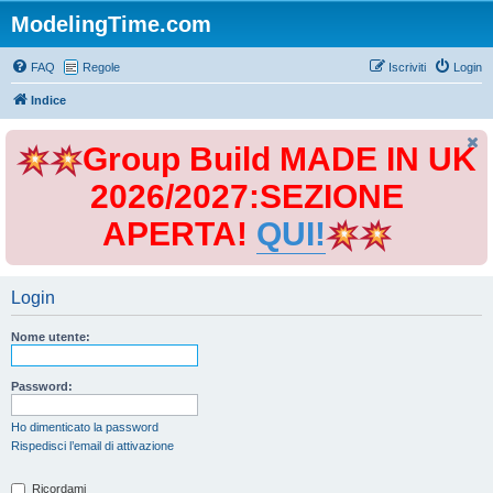
ModelingTime.com
FAQ
Regole
Iscriviti
Login
Indice
Group Build MADE IN UK
2026/2027:SEZIONE
APERTA!
QUI!
Login
Nome utente:
Password:
Ho dimenticato la password
Rispedisci l’email di attivazione
Ricordami