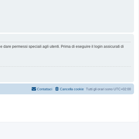
dare permessi speciali agli utenti. Prima di eseguire il login assicurati di
Contattaci
Cancella cookie
Tutti gli orari sono
UTC+02:00