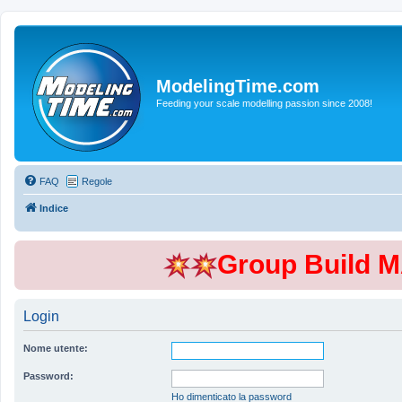
ModelingTime.com
Feeding your scale modelling passion since 2008!
FAQ
Regole
Indice
Group Build 
Login
Nome utente:
Password:
Ho dimenticato la password