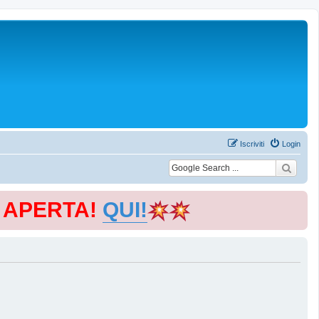
Iscriviti
Login
E APERTA!
QUI!