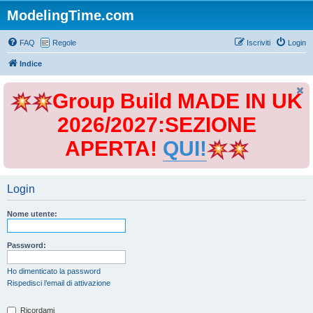
ModelingTime.com
FAQ
Regole
Iscriviti
Login
Indice
Group Build MADE IN UK
2026/2027:SEZIONE
APERTA!
QUI!
Login
Nome utente:
Password:
Ho dimenticato la password
Rispedisci l’email di attivazione
Ricordami