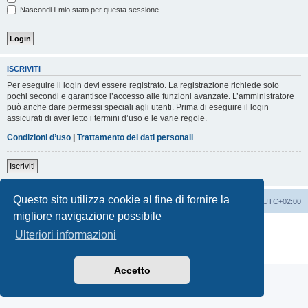
Nascondi il mio stato per questa sessione
ISCRIVITI
Per eseguire il login devi essere registrato. La registrazione richiede solo
pochi secondi e garantisce l’accesso alle funzioni avanzate. L’amministratore
può anche dare permessi speciali agli utenti. Prima di eseguire il login
assicurati di aver letto i termini d’uso e le varie regole.
Condizioni d’uso
|
Trattamento dei dati personali
Iscriviti
Questo sito utilizza cookie al fine di fornire la
Indice
Contattaci
Cancella cookie
Tutti gli orari sono
UTC+02:00
migliore navigazione possibile
Creato da
phpBB
® Forum Software © phpBB Limited
Ulteriori informazioni
Traduzione Italiana
phpBB-Italia.it
Privacy
|
Condizioni
Accetto