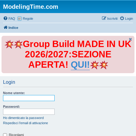
ModelingTime.com
FAQ
Regole
Iscriviti
Login
Indice
Group Build MADE IN UK
2026/2027:SEZIONE
APERTA!
QUI!
Login
Nome utente:
Password:
Ho dimenticato la password
Rispedisci l’email di attivazione
Ricordami