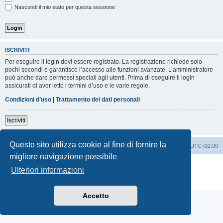
Nascondi il mio stato per questa sessione
ISCRIVITI
Per eseguire il login devi essere registrato. La registrazione richiede solo
pochi secondi e garantisce l’accesso alle funzioni avanzate. L’amministratore
può anche dare permessi speciali agli utenti. Prima di eseguire il login
assicurati di aver letto i termini d’uso e le varie regole.
Condizioni d’uso
|
Trattamento dei dati personali
Iscriviti
Questo sito utilizza cookie al fine di fornire la
Indice
Contattaci
Cancella cookie
Tutti gli orari sono
UTC+02:00
migliore navigazione possibile
Creato da
phpBB
® Forum Software © phpBB Limited
Ulteriori informazioni
Traduzione Italiana
phpBB-Italia.it
Privacy
|
Condizioni
Accetto