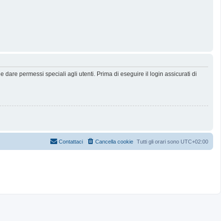
dare permessi speciali agli utenti. Prima di eseguire il login assicurati di
Contattaci
Cancella cookie
Tutti gli orari sono
UTC+02:00