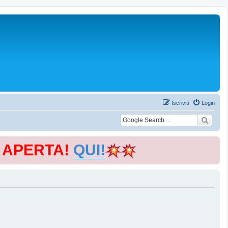
Iscriviti
Login
E APERTA!
QUI!