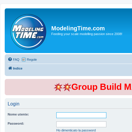
ModelingTime.com
Feeding your scale modelling passion since 2008!
FAQ
Regole
Indice
Group Build 
Login
Nome utente:
Password:
Ho dimenticato la password