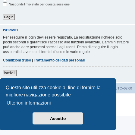
Nascondi il mio stato per questa sessione
ISCRIVITI
Per eseguire il login devi essere registrato. La registrazione richiede solo
pochi secondi e garantisce l’accesso alle funzioni avanzate. L’amministratore
può anche dare permessi speciali agli utenti. Prima di eseguire il login
assicurati di aver letto i termini d’uso e le varie regole.
Condizioni d’uso
|
Trattamento dei dati personali
Iscriviti
Questo sito utilizza cookie al fine di fornire la
Indice
Contattaci
Cancella cookie
Tutti gli orari sono
UTC+02:00
migliore navigazione possibile
Creato da
phpBB
® Forum Software © phpBB Limited
Ulteriori informazioni
Traduzione Italiana
phpBB-Italia.it
Privacy
|
Condizioni
Accetto