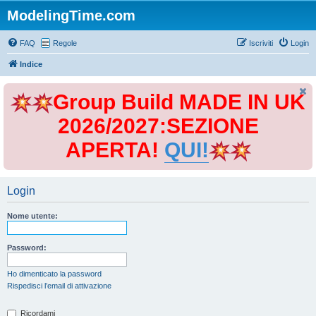
ModelingTime.com
FAQ
Regole
Iscriviti
Login
Indice
Group Build MADE IN UK
2026/2027:SEZIONE
APERTA!
QUI!
Login
Nome utente:
Password:
Ho dimenticato la password
Rispedisci l’email di attivazione
Ricordami