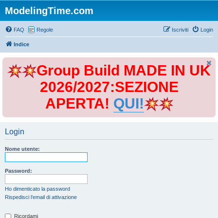
ModelingTime.com
FAQ
Regole
Iscriviti
Login
Indice
Group Build MADE IN UK
2026/2027:SEZIONE
APERTA!
QUI!
Login
Nome utente:
Password:
Ho dimenticato la password
Rispedisci l’email di attivazione
Ricordami