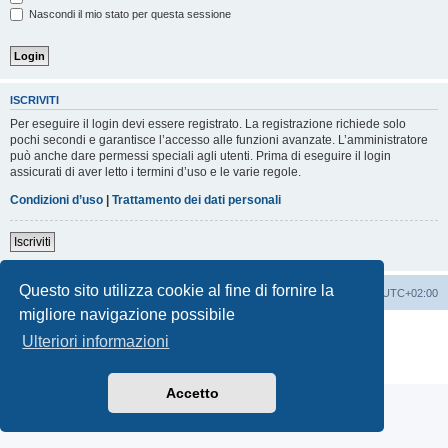
Nascondi il mio stato per questa sessione
ISCRIVITI
Per eseguire il login devi essere registrato. La registrazione richiede solo
pochi secondi e garantisce l’accesso alle funzioni avanzate. L’amministratore
può anche dare permessi speciali agli utenti. Prima di eseguire il login
assicurati di aver letto i termini d’uso e le varie regole.
Condizioni d’uso
|
Trattamento dei dati personali
Iscriviti
Questo sito utilizza cookie al fine di fornire la
Indice
Contattaci
Cancella cookie
Tutti gli orari sono
UTC+02:00
migliore navigazione possibile
Creato da
phpBB
® Forum Software © phpBB Limited
Ulteriori informazioni
Traduzione Italiana
phpBB-Italia.it
Privacy
|
Condizioni
Accetto