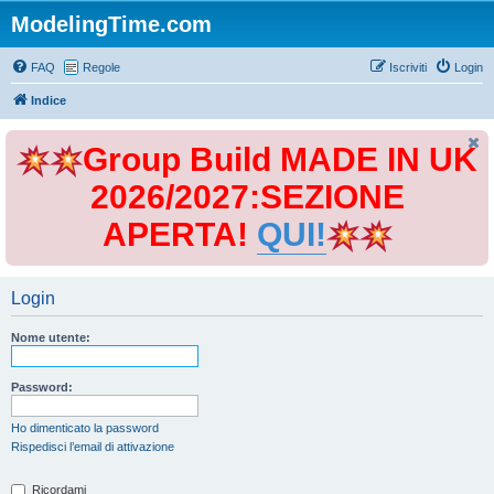
ModelingTime.com
FAQ
Regole
Iscriviti
Login
Indice
Group Build MADE IN UK
2026/2027:SEZIONE
APERTA!
QUI!
Login
Nome utente:
Password:
Ho dimenticato la password
Rispedisci l’email di attivazione
Ricordami