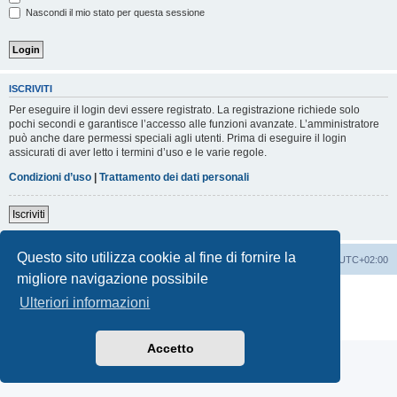
Nascondi il mio stato per questa sessione
ISCRIVITI
Per eseguire il login devi essere registrato. La registrazione richiede solo
pochi secondi e garantisce l’accesso alle funzioni avanzate. L’amministratore
può anche dare permessi speciali agli utenti. Prima di eseguire il login
assicurati di aver letto i termini d’uso e le varie regole.
Condizioni d’uso
|
Trattamento dei dati personali
Iscriviti
Questo sito utilizza cookie al fine di fornire la
Indice
Contattaci
Cancella cookie
Tutti gli orari sono
UTC+02:00
migliore navigazione possibile
Creato da
phpBB
® Forum Software © phpBB Limited
Ulteriori informazioni
Traduzione Italiana
phpBB-Italia.it
Privacy
|
Condizioni
Accetto