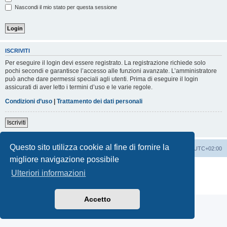
Nascondi il mio stato per questa sessione
ISCRIVITI
Per eseguire il login devi essere registrato. La registrazione richiede solo
pochi secondi e garantisce l’accesso alle funzioni avanzate. L’amministratore
può anche dare permessi speciali agli utenti. Prima di eseguire il login
assicurati di aver letto i termini d’uso e le varie regole.
Condizioni d’uso
|
Trattamento dei dati personali
Iscriviti
Questo sito utilizza cookie al fine di fornire la
Indice
Contattaci
Cancella cookie
Tutti gli orari sono
UTC+02:00
migliore navigazione possibile
Creato da
phpBB
® Forum Software © phpBB Limited
Ulteriori informazioni
Traduzione Italiana
phpBB-Italia.it
Privacy
|
Condizioni
Accetto