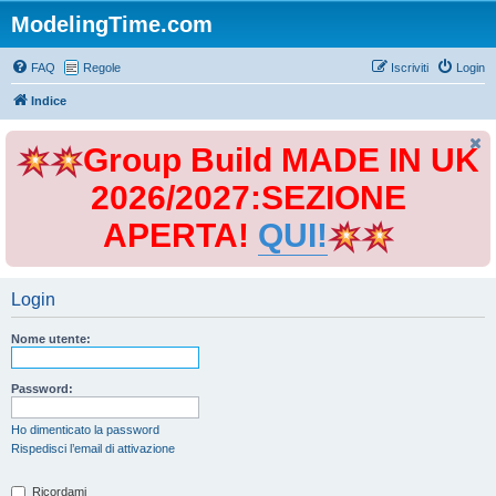
ModelingTime.com
FAQ
Regole
Iscriviti
Login
Indice
Group Build MADE IN UK
2026/2027:SEZIONE
APERTA!
QUI!
Login
Nome utente:
Password:
Ho dimenticato la password
Rispedisci l’email di attivazione
Ricordami