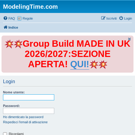
ModelingTime.com
FAQ
Regole
Iscriviti
Login
Indice
Group Build MADE IN UK
2026/2027:SEZIONE
APERTA!
QUI!
Login
Nome utente:
Password:
Ho dimenticato la password
Rispedisci l’email di attivazione
Ricordami