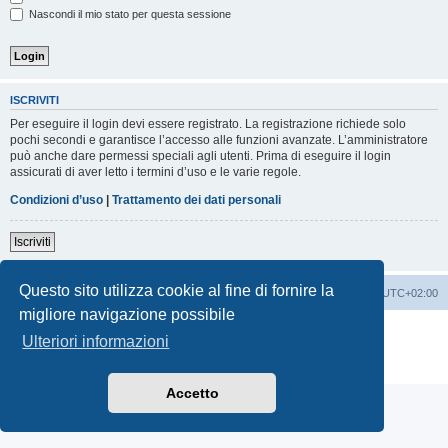
Nascondi il mio stato per questa sessione
ISCRIVITI
Per eseguire il login devi essere registrato. La registrazione richiede solo
pochi secondi e garantisce l’accesso alle funzioni avanzate. L’amministratore
può anche dare permessi speciali agli utenti. Prima di eseguire il login
assicurati di aver letto i termini d’uso e le varie regole.
Condizioni d’uso
|
Trattamento dei dati personali
Iscriviti
Questo sito utilizza cookie al fine di fornire la
Indice
Contattaci
Cancella cookie
Tutti gli orari sono
UTC+02:00
migliore navigazione possibile
Creato da
phpBB
® Forum Software © phpBB Limited
Ulteriori informazioni
Traduzione Italiana
phpBB-Italia.it
Privacy
|
Condizioni
Accetto