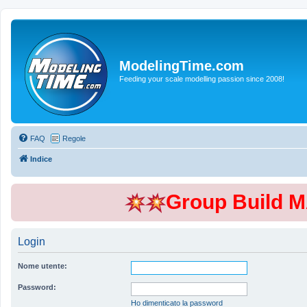
ModelingTime.com
Feeding your scale modelling passion since 2008!
FAQ
Regole
Indice
Group Build 
Login
Nome utente:
Password:
Ho dimenticato la password