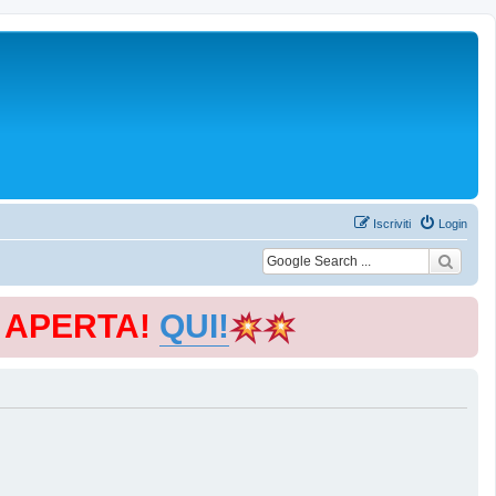
Iscriviti
Login
E APERTA!
QUI!