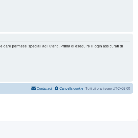
dare permessi speciali agli utenti. Prima di eseguire il login assicurati di
Contattaci
Cancella cookie
Tutti gli orari sono
UTC+02:00