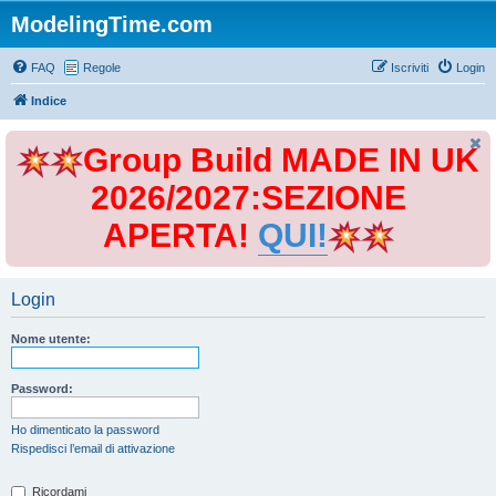
ModelingTime.com
FAQ
Regole
Iscriviti
Login
Indice
Group Build MADE IN UK
2026/2027:SEZIONE
APERTA!
QUI!
Login
Nome utente:
Password:
Ho dimenticato la password
Rispedisci l’email di attivazione
Ricordami