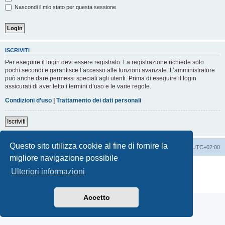
Nascondi il mio stato per questa sessione
ISCRIVITI
Per eseguire il login devi essere registrato. La registrazione richiede solo
pochi secondi e garantisce l’accesso alle funzioni avanzate. L’amministratore
può anche dare permessi speciali agli utenti. Prima di eseguire il login
assicurati di aver letto i termini d’uso e le varie regole.
Condizioni d’uso
|
Trattamento dei dati personali
Iscriviti
Questo sito utilizza cookie al fine di fornire la
Indice
Contattaci
Cancella cookie
Tutti gli orari sono
UTC+02:00
migliore navigazione possibile
Creato da
phpBB
® Forum Software © phpBB Limited
Ulteriori informazioni
Traduzione Italiana
phpBB-Italia.it
Privacy
|
Condizioni
Accetto